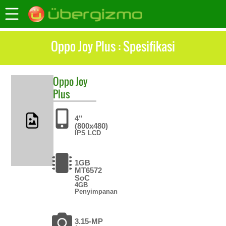
Oppo Joy Plus : Spesifikasi
Oppo
Joy
Plus
4"
(800x480)
IPS LCD
1GB
MT6572
SoC
4GB
Penyimpanan
3.15-MP