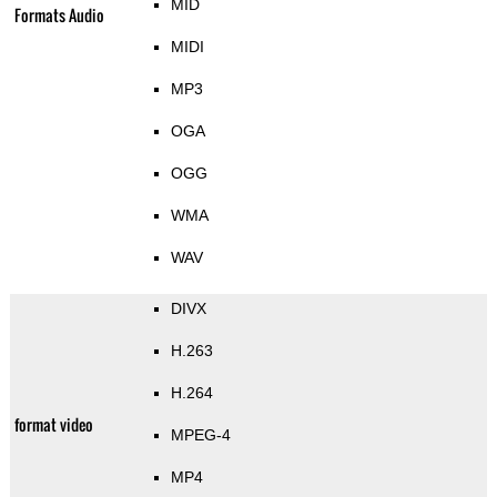
MID
Formats Audio
MIDI
MP3
OGA
OGG
WMA
WAV
DIVX
H.263
H.264
format video
MPEG-4
MP4