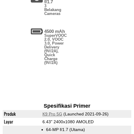
f/1.7
3
Belakang
Cameras
4500 mAh
SuperVOOC
2.0, VOOC
3.0, Power
Delivery
(9V/2A),
Quick
Charge
(9V/2A)
Spesifikasi Primer
Produk
K9 Pro 5G
(Launched 2021-09-26)
Layar
6.43" 2400x1080 AMOLED
64-MP f/1.7
(Utama)