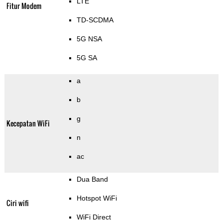
LTE
Fitur Modem
TD-SCDMA
5G NSA
5G SA
a
b
g
Kecepatan WiFi
n
ac
Dua Band
Hotspot WiFi
Ciri wifi
WiFi Direct