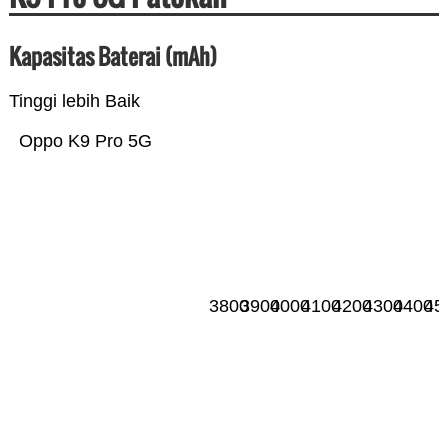
Kapasitas Baterai (mAh)
Tinggi lebih Baik
Oppo K9 Pro 5G
3800
3900
4000
4100
4200
4300
4400
45