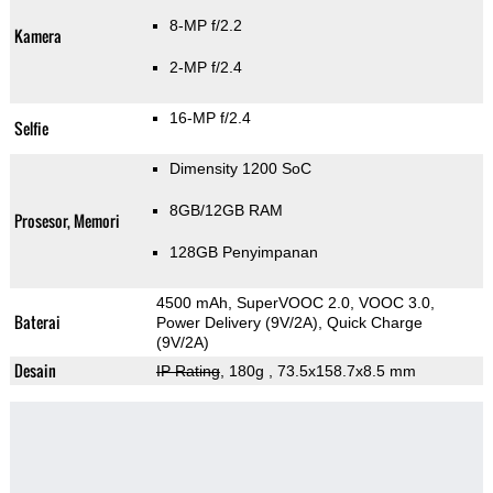
8-MP f/2.2
Kamera
2-MP f/2.4
16-MP f/2.4
Selfie
Dimensity 1200 SoC
8GB/12GB RAM
Prosesor, Memori
128GB Penyimpanan
4500 mAh, SuperVOOC 2.0, VOOC 3.0,
Baterai
Power Delivery (9V/2A), Quick Charge
(9V/2A)
Desain
IP Rating
, 180g
, 73.5x158.7x8.5 mm