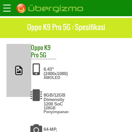
Oppo K9 Pro 5G : Spesifikasi
Oppo
K9
Pro 5G
6.43"
(2400x1080)
AMOLED
8GB/12GB
Dimensity
1200 SoC
128GB
Penyimpanan
64-MP,