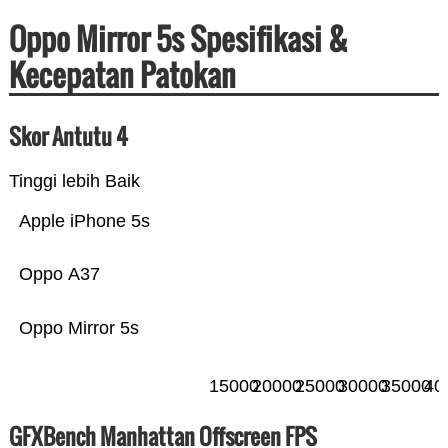
Oppo Mirror 5s Spesifikasi &
Kecepatan Patokan
Skor Antutu 4
Tinggi lebih Baik
Apple iPhone 5s
Oppo A37
Oppo Mirror 5s
15000
20000
25000
30000
35000
40
GFXBench Manhattan Offscreen FPS