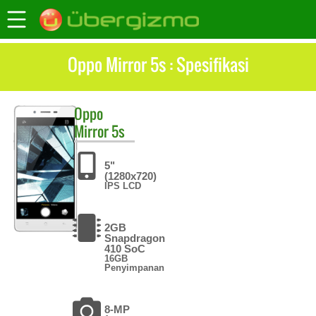
Oppo Mirror 5s : Spesifikasi
Oppo
Mirror 5s
5"
(1280x720)
IPS LCD
2GB
Snapdragon
410 SoC
16GB
Penyimpanan
8-MP