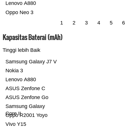
Lenovo A880
Oppo Neo 3
1
2
3
4
5
6
Kapasitas Baterai (mAh)
Tinggi lebih Baik
Samsung Galaxy J7 V
Nokia 3
Lenovo A880
ASUS Zenfone C
ASUS Zenfone Go
Samsung Galaxy
Core II
Oppo R2001 Yoyo
Vivo Y15