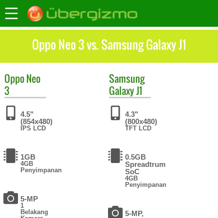
Oppo Neo 3 vs. Samsung Galaxy J1
Oppo
Neo
Samsung
3
Galaxy J1
4.5"
4.3"
(854x480)
(800x480)
IPS LCD
TFT LCD
1GB
0.5GB
4GB
Spreadtrum
Penyimpanan
SoC
4GB
Penyimpanan
5-MP
1
Belakang
5-MP,