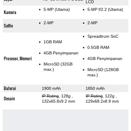
LCD
5-MP
(Utama)
5-MP f/2.2
(Utama)
Kamera
2-MP
2-MP
Selfie
Spreadtrum SoC
1GB RAM
0.5GB RAM
4GB Penyimpanan
Prosesor, Memori
4GB Penyimpanan
MicroSD (32GB
max.)
MicroSD (128GB
max.)
Baterai
1900 mAh
1850 mAh
IP Rating
, 128g
,
IP Rating
, 122g
,
Desain
132x65.8x9.2 mm
129x68.2x8.9 mm