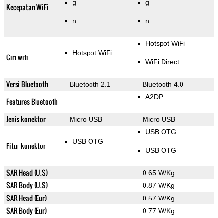
g
g
Kecepatan WiFi
n
n
Hotspot WiFi
Hotspot WiFi
Ciri wifi
WiFi Direct
Versi Bluetooth
Bluetooth 2.1
Bluetooth 4.0
A2DP
Features Bluetooth
Jenis konektor
Micro USB
Micro USB
USB OTG
USB OTG
Fitur konektor
USB OTG
SAR Head (U.S)
0.65 W/Kg
SAR Body (U.S)
0.87 W/Kg
SAR Head (Eur)
0.57 W/Kg
SAR Body (Eur)
0.77 W/Kg