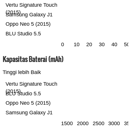
Vertu Signature Touch
(2015)
Samsung Galaxy J1
Oppo Neo 5 (2015)
BLU Studio 5.5
0
10
20
30
40
50
Kapasitas Baterai (mAh)
Tinggi lebih Baik
Vertu Signature Touch
(2015)
BLU Studio 5.5
Oppo Neo 5 (2015)
Samsung Galaxy J1
1500
2000
2500
3000
35