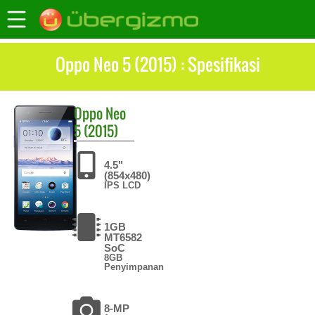
Oppo Neo 5 (2015) : Spesifikasi
Oppo
Neo
5 (2015)
4.5"
(854x480)
IPS LCD
1GB
MT6582
SoC
8GB
Penyimpanan
8-MP