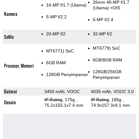
26mm 48-MP f/1.7
16-MP f/1.7
(Utama)
(Utama)
+OIS
Kamera
5-MP f/2.2
5-MP f/2.4
20-MP f/2
32-MP f/2
Selfie
MT6779) SoC
MT6771) SoC
6GB/8GB RAM
6GB RAM
Prosesor, Memori
128GB/256GB
128GB Penyimpanan
Penyimpanan
Baterai
3450 mAh, VOOC
4035 mAh, VOOC 3.0
IP Rating
, 175g
,
IP Rating
, 186g
,
Desain
75.2x155.1x7.4 mm
74.9x157.3x9.1 mm