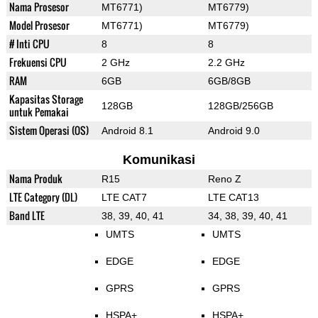
Nama Prosesor
MT6771)
MT6779)
Model Prosesor
MT6771)
MT6779)
# Inti CPU
8
8
Frekuensi CPU
2 GHz
2.2 GHz
RAM
6GB
6GB/8GB
Kapasitas Storage
128GB
128GB/256GB
untuk Pemakai
Sistem Operasi (OS)
Android 8.1
Android 9.0
Komunikasi
Nama Produk
R15
Reno Z
LTE Category (DL)
LTE CAT7
LTE CAT13
Band LTE
38, 39, 40, 41
34, 38, 39, 40, 41
UMTS
UMTS
EDGE
EDGE
GPRS
GPRS
HSPA+
HSPA+