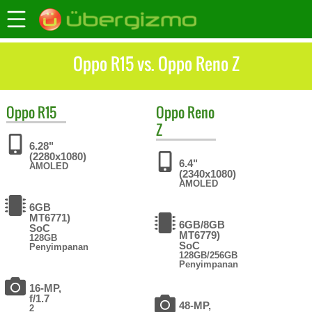
Oppo R15 vs. Oppo Reno Z
Oppo
R15
Oppo
Reno
Z
6.28"
(2280x1080)
6.4"
AMOLED
(2340x1080)
AMOLED
6GB
MT6771)
6GB/8GB
SoC
MT6779)
128GB
SoC
Penyimpanan
128GB/256GB
Penyimpanan
16-MP,
f/1.7
48-MP,
2