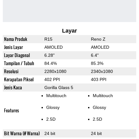
Layar
Nama Produk
R15
Reno Z
Jenis Layar
AMOLED
AMOLED
Layar Diagonal
6.28"
6.4"
Tampilan / Tubuh
84.4%
85.3%
Resolusi
2280x1080
2340x1080
Kerapatan Piksel
402 PPI
403 PPI
Jenis Kaca
Gorilla Glass 5
Multitouch
Multitouch
Glossy
Glossy
Features
2.5D
2.5D
Bit Warna (# Warna)
24 bit
24 bit