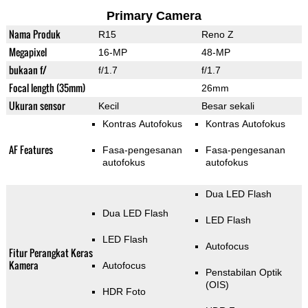
Primary Camera
Nama Produk
R15
Reno Z
Megapixel
16-MP
48-MP
bukaan f/
f/1.7
f/1.7
Focal length (35mm)
26mm
Ukuran sensor
Kecil
Besar sekali
Kontras Autofokus
Kontras Autofokus
AF Features
Fasa-pengesanan
Fasa-pengesanan
autofokus
autofokus
Dua LED Flash
Dua LED Flash
LED Flash
LED Flash
Autofocus
Fitur Perangkat Keras
Kamera
Autofocus
Penstabilan Optik
(OIS)
HDR Foto