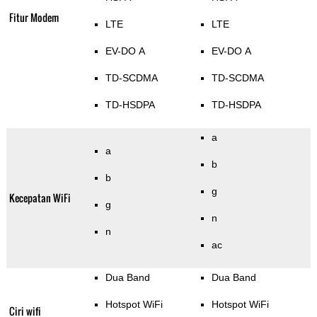
Fitur Modem
LTE
LTE
EV-DO A
EV-DO A
TD-SCDMA
TD-SCDMA
TD-HSDPA
TD-HSDPA
a
a
b
b
g
Kecepatan WiFi
g
n
n
ac
Dua Band
Dua Band
Hotspot WiFi
Hotspot WiFi
Ciri wifi