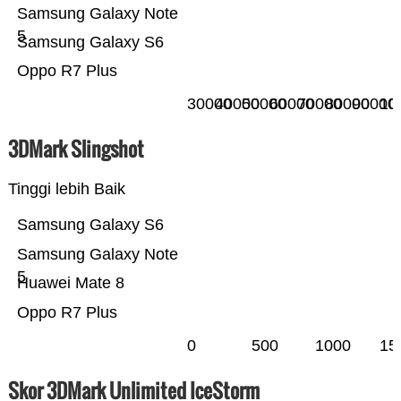
Samsung Galaxy Note
5
Samsung Galaxy S6
Oppo R7 Plus
30000
40000
50000
60000
70000
80000
90000
10
3DMark Slingshot
Tinggi lebih Baik
Samsung Galaxy S6
Samsung Galaxy Note
5
Huawei Mate 8
Oppo R7 Plus
0
500
1000
15
Skor 3DMark Unlimited IceStorm