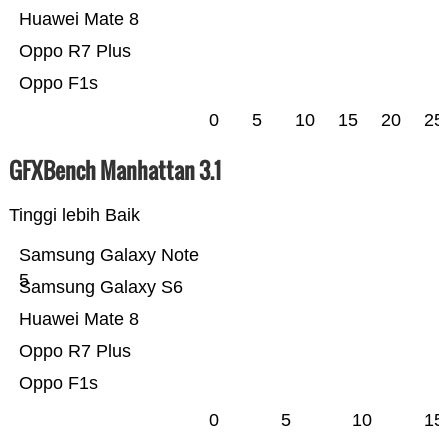
Huawei Mate 8
Oppo R7 Plus
Oppo F1s
0
5
10
15
20
25
GFXBench Manhattan 3.1
Tinggi lebih Baik
Samsung Galaxy Note
5
Samsung Galaxy S6
Huawei Mate 8
Oppo R7 Plus
Oppo F1s
0
5
10
15