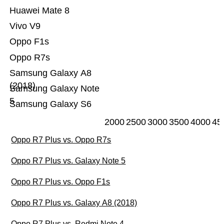
Huawei Mate 8
Vivo V9
Oppo F1s
Oppo R7s
Samsung Galaxy A8
(2018)
Samsung Galaxy Note
5
Samsung Galaxy S6
2000
2500
3000
3500
4000
45
Oppo R7 Plus vs. Oppo R7s
Oppo R7 Plus vs. Galaxy Note 5
Oppo R7 Plus vs. Oppo F1s
Oppo R7 Plus vs. Galaxy A8 (2018)
Oppo R7 Plus vs. Redmi Note 4