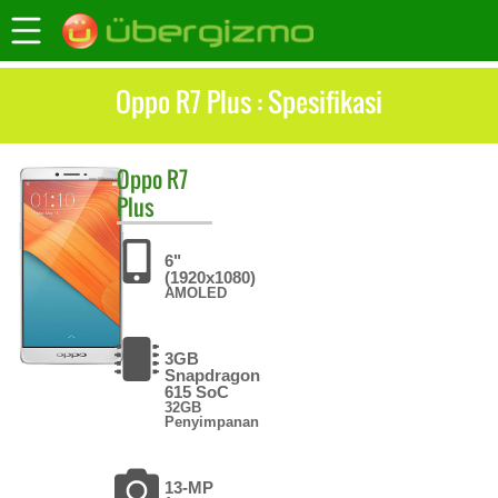
Oppo R7 Plus : Spesifikasi
Oppo
R7
Plus
6"
(1920x1080)
AMOLED
3GB
Snapdragon
615 SoC
32GB
Penyimpanan
13-MP