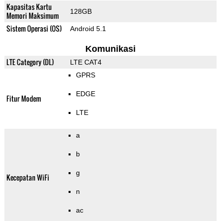
Kapasitas Kartu
128GB
Memori Maksimum
Sistem Operasi (OS)
Android 5.1
Komunikasi
LTE Category (DL)
LTE CAT4
GPRS
EDGE
Fitur Modem
LTE
a
b
g
Kecepatan WiFi
n
ac