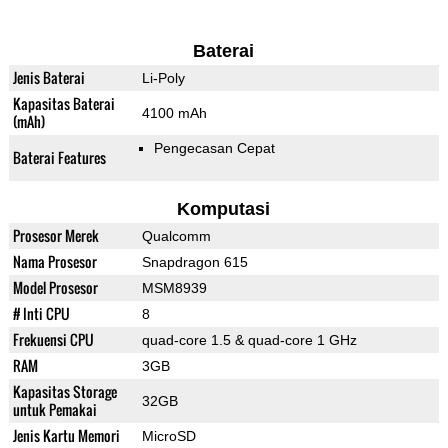
Baterai
Jenis Baterai
Li-Poly
Kapasitas Baterai
4100 mAh
(mAh)
Pengecasan Cepat
Baterai Features
Komputasi
Prosesor Merek
Qualcomm
Nama Prosesor
Snapdragon 615
Model Prosesor
MSM8939
# Inti CPU
8
Frekuensi CPU
quad-core 1.5 & quad-core 1 GHz
RAM
3GB
Kapasitas Storage
32GB
untuk Pemakai
Jenis Kartu Memori
MicroSD