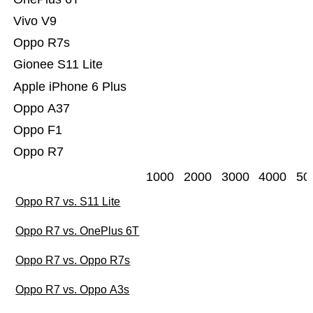
Vivo V9
Oppo R7s
Gionee S11 Lite
Apple iPhone 6 Plus
Oppo A37
Oppo F1
Oppo R7
1000
2000
3000
4000
50
Oppo R7 vs. S11 Lite
Oppo R7 vs. OnePlus 6T
Oppo R7 vs. Oppo R7s
Oppo R7 vs. Oppo A3s