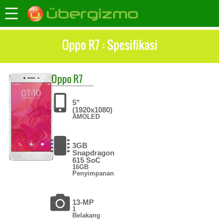
Oppo R7 : Spesifikasi
Oppo
R7
5"
(1920x1080)
AMOLED
3GB
Snapdragon
615 SoC
16GB
Penyimpanan
13-MP
1
Belakang