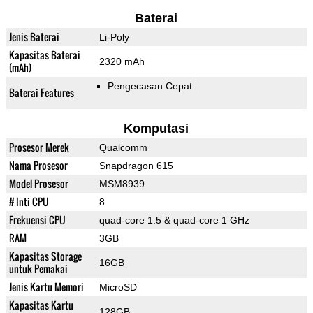
Baterai
Jenis Baterai
Li-Poly
Kapasitas Baterai
2320 mAh
(mAh)
Pengecasan Cepat
Baterai Features
Komputasi
Prosesor Merek
Qualcomm
Nama Prosesor
Snapdragon 615
Model Prosesor
MSM8939
# Inti CPU
8
Frekuensi CPU
quad-core 1.5 & quad-core 1 GHz
RAM
3GB
Kapasitas Storage
16GB
untuk Pemakai
Jenis Kartu Memori
MicroSD
Kapasitas Kartu
128GB