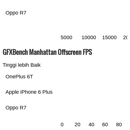
Oppo R7
5000
10000
15000
20
GFXBench Manhattan Offscreen FPS
Tinggi lebih Baik
OnePlus 6T
Apple iPhone 6 Plus
Oppo R7
0
20
40
60
80