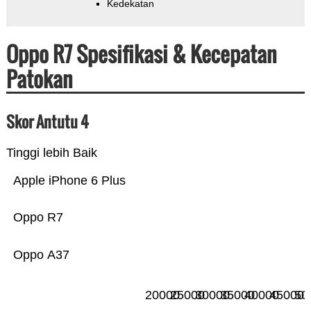
Kedekatan
Oppo R7 Spesifikasi & Kecepatan
Patokan
Skor Antutu 4
Tinggi lebih Baik
Apple iPhone 6 Plus
Oppo R7
Oppo A37
20000
25000
30000
35000
40000
45000
50