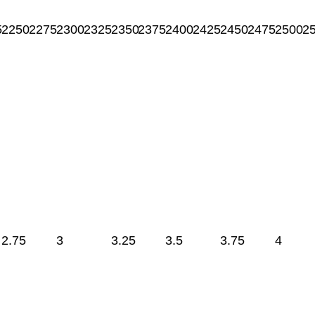
5
2250
2275
2300
2325
2350
2375
2400
2425
2450
2475
2500
2
2.75
3
3.25
3.5
3.75
4