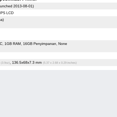
unched 2013-08-01)
 IPS LCD
ma)
oC
1GB RAM
16GB Penyimpanan
None
g
, 136.5x68x7.3 mm
(3.9oz)
(5.37 x 2.68 x 0.29 inches)