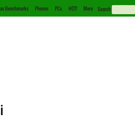
as Benchmarks
Phones
PCs
HOT!
More
Search
i