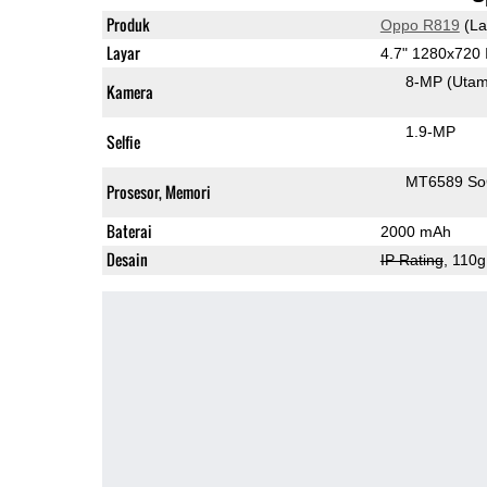
Produk
Oppo R819
(La
Layar
4.7" 1280x720
8-MP
(Uta
Kamera
1.9-MP
Selfie
MT6589 S
Prosesor, Memori
Baterai
2000 mAh
Desain
IP Rating
, 110