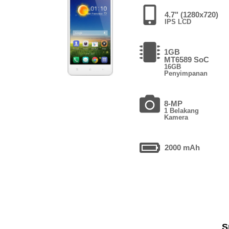
4.7" (1280x720)
IPS LCD
1GB
MT6589 SoC
16GB
Penyimpanan
8-MP
1 Belakang
Kamera
2000 mAh
S