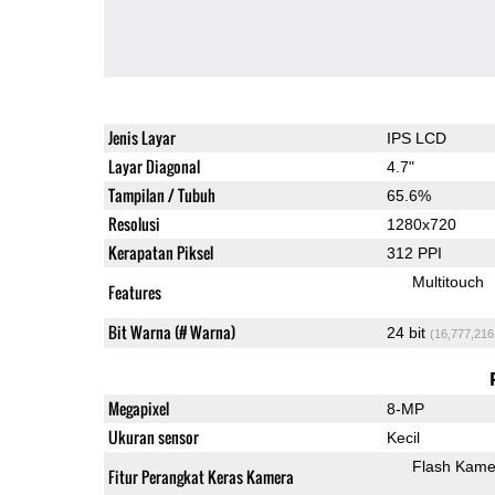
Jenis Layar
IPS LCD
Layar Diagonal
4.7"
Tampilan / Tubuh
65.6%
Resolusi
1280x720
Kerapatan Piksel
312 PPI
Multitouch
Features
Bit Warna (# Warna)
24 bit
(16,777,216
Megapixel
8-MP
Ukuran sensor
Kecil
Flash Kame
Fitur Perangkat Keras Kamera