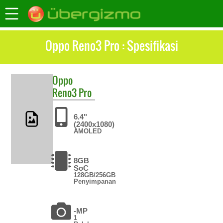
Oppo Reno3 Pro : Spesifikasi
Oppo
Reno3 Pro
6.4"
(2400x1080)
AMOLED
8GB
SoC
128GB/256GB
Penyimpanan
-MP
1