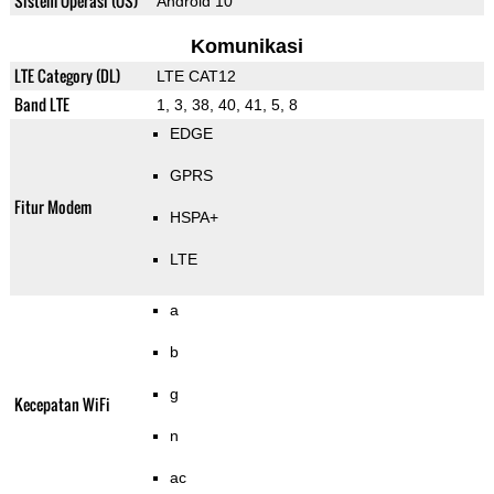
Sistem Operasi (OS)
Android 10
Komunikasi
LTE Category (DL)
LTE CAT12
Band LTE
1, 3, 38, 40, 41, 5, 8
EDGE
GPRS
Fitur Modem
HSPA+
LTE
a
b
g
Kecepatan WiFi
n
ac