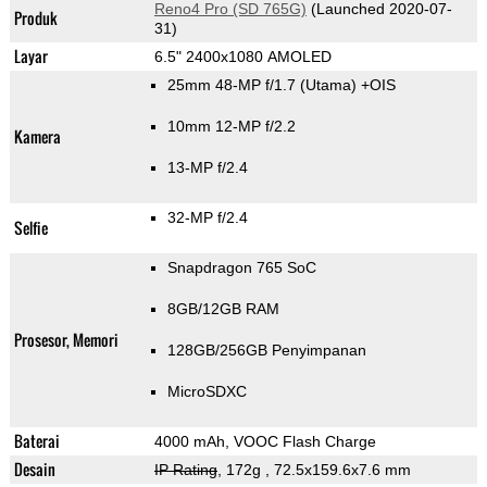
Reno4 Pro (SD 765G)
(Launched 2020-07-
Produk
31)
Layar
6.5" 2400x1080 AMOLED
25mm 48-MP f/1.7
(Utama)
+OIS
10mm 12-MP f/2.2
Kamera
13-MP f/2.4
32-MP f/2.4
Selfie
Snapdragon 765 SoC
8GB/12GB RAM
Prosesor, Memori
128GB/256GB Penyimpanan
MicroSDXC
Baterai
4000 mAh, VOOC Flash Charge
Desain
IP Rating
, 172g
, 72.5x159.6x7.6 mm