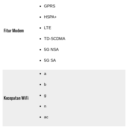
GPRS
HSPA+
LTE
Fitur Modem
TD-SCDMA
5G NSA
5G SA
a
b
g
Kecepatan WiFi
n
ac