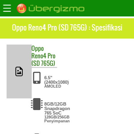
Oppo Reno4 Pro (SD 765G) : Spesifikasi
Oppo
Reno4 Pro
(SD 765G)
6.5"
(2400x1080)
AMOLED
8GB/12GB
Snapdragon
765 SoC
128GB/256GB
Penyimpanan