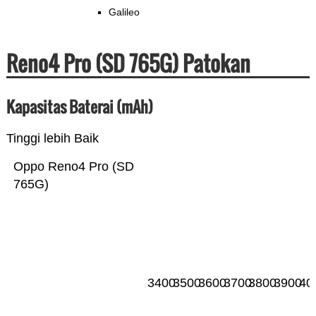
Galileo
Reno4 Pro (SD 765G) Patokan
Kapasitas Baterai (mAh)
Tinggi lebih Baik
Oppo Reno4 Pro (SD
765G)
3400
3500
3600
3700
3800
3900
40