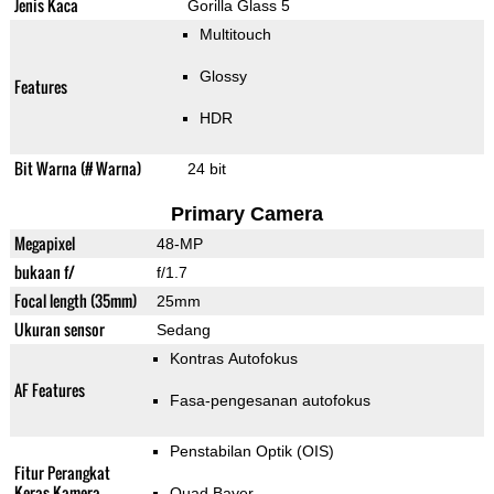
Jenis Kaca
Gorilla Glass 5
Multitouch
Glossy
Features
HDR
Bit Warna (# Warna)
24 bit
Primary Camera
Megapixel
48-MP
bukaan f/
f/1.7
Focal length (35mm)
25mm
Ukuran sensor
Sedang
Kontras Autofokus
AF Features
Fasa-pengesanan autofokus
Penstabilan Optik (OIS)
Fitur Perangkat
Keras Kamera
Quad Bayer