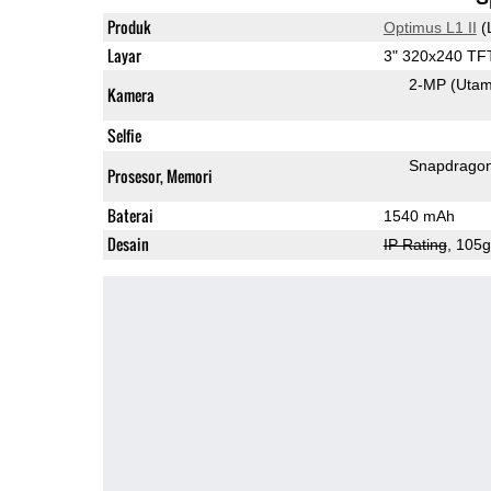
Produk
Optimus L1 II
(
Layar
3" 320x240 TF
2-MP
(Uta
Kamera
Selfie
Snapdrago
Prosesor, Memori
Baterai
1540 mAh
Desain
IP Rating
, 105