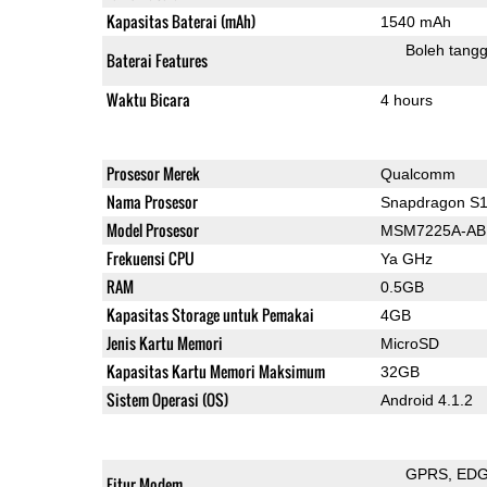
Kapasitas Baterai (mAh)
1540 mAh
Boleh tangg
Baterai Features
Waktu Bicara
4 hours
Prosesor Merek
Qualcomm
Nama Prosesor
Snapdragon S
Model Prosesor
MSM7225A-AB
Frekuensi CPU
Ya GHz
RAM
0.5GB
Kapasitas Storage untuk Pemakai
4GB
Jenis Kartu Memori
MicroSD
Kapasitas Kartu Memori Maksimum
32GB
Sistem Operasi (OS)
Android 4.1.2
GPRS
ED
Fitur Modem