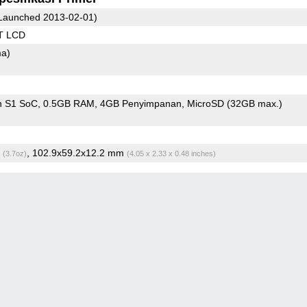
Launched 2013-02-01)
T LCD
ma)
n S1 SoC
0.5GB RAM
4GB Penyimpanan
MicroSD (32GB max.)
g
, 102.9x59.2x12.2 mm
(3.7oz)
(4.05 x 2.33 x 0.48 inches)