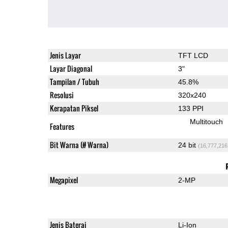
Jenis Layar
TFT LCD
Layar Diagonal
3"
Tampilan / Tubuh
45.8%
Resolusi
320x240
Kerapatan Piksel
133 PPI
Multitouch
Features
Bit Warna (# Warna)
24 bit
(16,777,216
Megapixel
2-MP
Jenis Baterai
Li-Ion