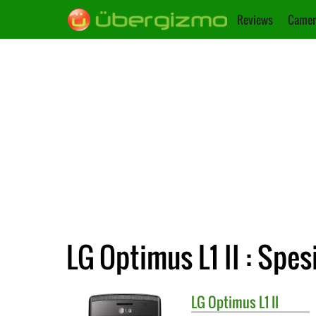
Reviews
Camer
LG Optimus L1 II : Spes
LG
Optimus L1 II