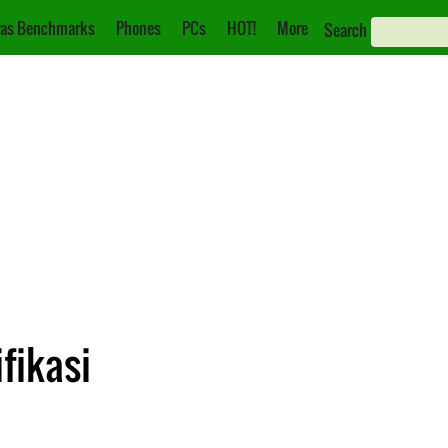
as Benchmarks
Phones
PCs
HOT!
More
Search
ifikasi