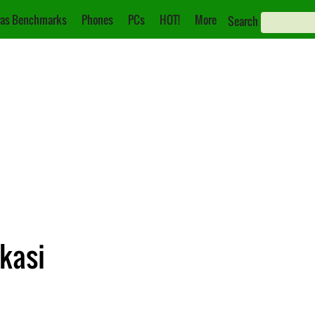
as Benchmarks
Phones
PCs
HOT!
More
Search
ikasi