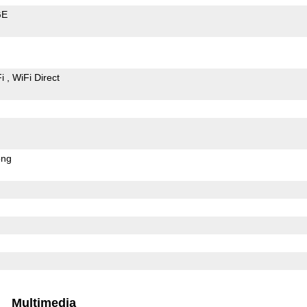
GE
Fi
WiFi Direct
ong
Multimedia