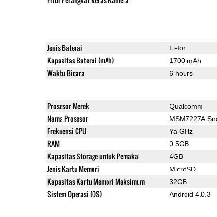
Fitur Perangkat Keras Kamera
Jenis Baterai
Li-Ion
Kapasitas Baterai (mAh)
1700 mAh
Waktu Bicara
6 hours
Prosesor Merek
Qualcomm
Nama Prosesor
MSM7227A Sna
Frekuensi CPU
Ya GHz
RAM
0.5GB
Kapasitas Storage untuk Pemakai
4GB
Jenis Kartu Memori
MicroSD
Kapasitas Kartu Memori Maksimum
32GB
Sistem Operasi (OS)
Android 4.0.3