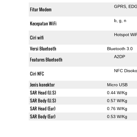
GPRS
ED
Fitur Modem
b
g
n
Kecepatan WiFi
Hotspot Wi
Ciri wifi
Versi Bluetooth
Bluetooth 3.0
A2DP
Features Bluetooth
NFC Disok
Ciri NFC
Jenis konektor
Micro USB
SAR Head (U.S)
0.44 W/Kg
SAR Body (U.S)
0.57 W/Kg
SAR Head (Eur)
0.76 W/Kg
SAR Body (Eur)
0.53 W/Kg