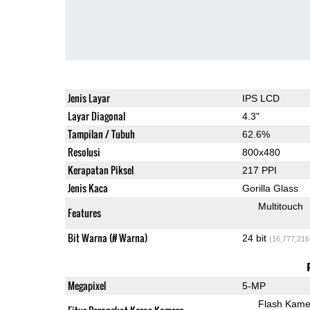
Jenis Layar
IPS LCD
Layar Diagonal
4.3"
Tampilan / Tubuh
62.6%
Resolusi
800x480
Kerapatan Piksel
217 PPI
Jenis Kaca
Gorilla Glass
Multitouch
Features
Bit Warna (# Warna)
24 bit
(16,777,216
Megapixel
5-MP
Flash Kame