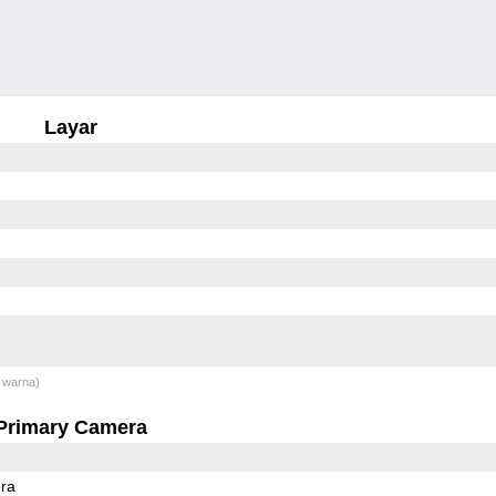
Layar
 warna)
Primary Camera
ra