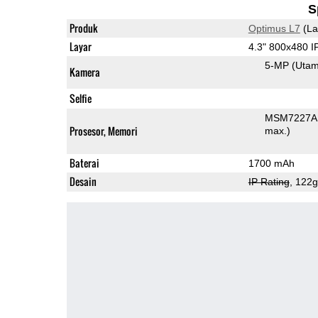
S
Produk
Optimus L7
(La
Layar
4.3" 800x480 
5-MP
(Uta
Kamera
Selfie
MSM7227A 
Prosesor, Memori
max.)
Baterai
1700 mAh
Desain
IP Rating
, 122