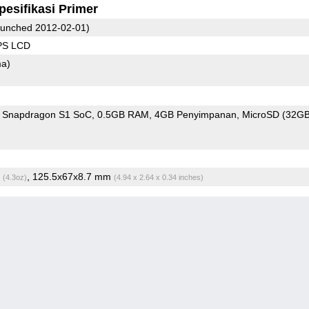
pesifikasi Primer
unched 2012-02-01)
IPS LCD
ma)
Snapdragon S1 SoC
0.5GB RAM
4GB Penyimpanan
MicroSD (32G
g
, 125.5x67x8.7 mm
(4.3oz)
(4.94 x 2.64 x 0.34 inches)