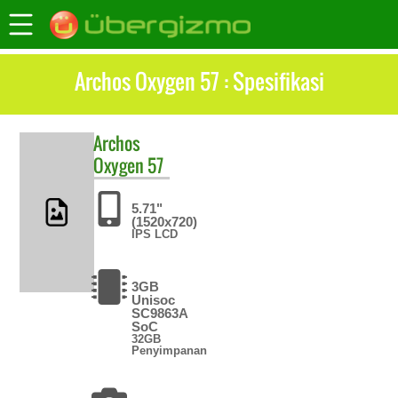
Archos Oxygen 57 : Spesifikasi
Archos
Oxygen 57
5.71"
(1520x720)
IPS LCD
3GB
Unisoc
SC9863A
SoC
32GB
Penyimpanan