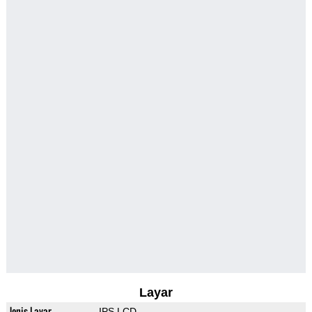
Layar
Jenis Layar
IPS LCD