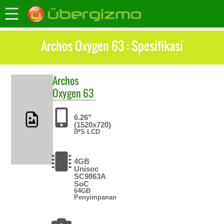
Archos Oxygen 63 : Spesifikasi
Archos
Oxygen 63
6.26"
(1520x720)
IPS LCD
4GB
Unisoc
SC9863A
SoC
64GB
Penyimpanan