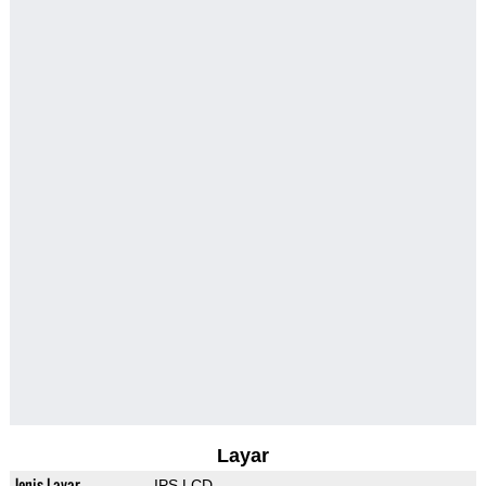
Layar
Jenis Layar
IPS LCD