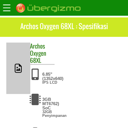
Archos Oxygen 68XL : Spesifikasi
Archos
Oxygen
68XL
6.85"
(1352x640)
IPS LCD
3GB
MT6762)
SoC
32GB
Penyimpanan