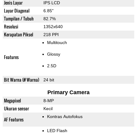
Jenis Layar
IPS LCD
Layar Diagonal
6.85"
Tampilan / Tubuh
82.7%
Resolusi
1352x640
Kerapatan Piksel
218 PPI
Multitouch
Glossy
Features
2.5D
Bit Warna (# Warna)
24 bit
Primary Camera
Megapixel
8-MP
Ukuran sensor
Kecil
Kontras Autofokus
AF Features
LED Flash