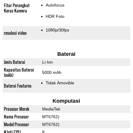
Fitur Perangkat
Autofocus
Keras Kamera
HDR Foto
1080p/30fps
resolusi video
Baterai
Jenis Baterai
Li-Ion
Kapasitas Baterai
5000 mAh
(mAh)
Tidak Amovible
Baterai Features
Komputasi
Prosesor Merek
MediaTek
Nama Prosesor
MT6762)
Model Prosesor
MT6762)
# Inti CPU
8