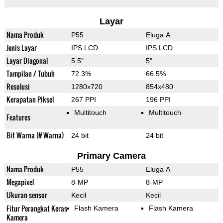
Layar
Nama Produk
P55
Eluga A
Jenis Layar
IPS LCD
IPS LCD
Layar Diagonal
5.5"
5"
Tampilan / Tubuh
72.3%
66.5%
Resolusi
1280x720
854x480
Kerapatan Piksel
267 PPI
196 PPI
Multitouch
Multitouch
Features
Bit Warna (# Warna)
24 bit
24 bit
Primary Camera
Nama Produk
P55
Eluga A
Megapixel
8-MP
8-MP
Ukuran sensor
Kecil
Kecil
Fitur Perangkat Keras
Flash Kamera
Flash Kamera
Kamera