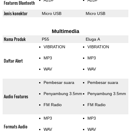
A2DP
A2DP
Features Bluetooth
Jenis konektor
Micro USB
Micro USB
Multimedia
Nama Produk
P55
Eluga A
VIBRATION
VIBRATION
MP3
MP3
Daftar Alert
WAV
WAV
Pembesar suara
Pembesar suara
Penyambung 3.5mm
Penyambung 3.5mm
Audio Features
FM Radio
FM Radio
MP3
MP3
Formats Audio
WAV
WAV