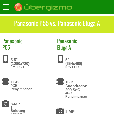
Panasonic P55 vs. Panasonic Eluga A
Panasonic
Panasonic
P55
Eluga A
5.5"
5"
(1280x720)
(854x480)
IPS LCD
IPS LCD
1GB
1GB
4GB
Snapdragon
Penyimpanan
200 SoC
4GB
Penyimpanan
8-MP
1
Belakang
8-MP