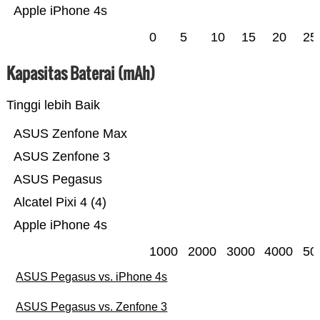
Apple iPhone 4s
0
5
10
15
20
25
Kapasitas Baterai (mAh)
Tinggi lebih Baik
ASUS Zenfone Max
ASUS Zenfone 3
ASUS Pegasus
Alcatel Pixi 4 (4)
Apple iPhone 4s
1000
2000
3000
4000
50
ASUS Pegasus vs. iPhone 4s
ASUS Pegasus vs. Zenfone 3