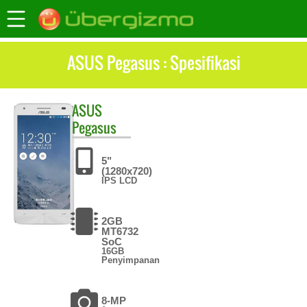
ASUS Pegasus : Spesifikasi
ASUS
Pegasus
5"
(1280x720)
IPS LCD
2GB
MT6732
SoC
16GB
Penyimpanan
8-MP