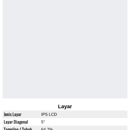
Layar
Jenis Layar
IPS LCD
Layar Diagonal
5"
Tampilan / Tubuh
64.7%