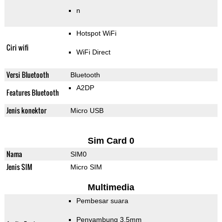
n
Hotspot WiFi
Ciri wifi
WiFi Direct
Versi Bluetooth
Bluetooth
A2DP
Features Bluetooth
Jenis konektor
Micro USB
Sim Card 0
Nama
SIM0
Jenis SIM
Micro SIM
Multimedia
Pembesar suara
Penyambung 3.5mm