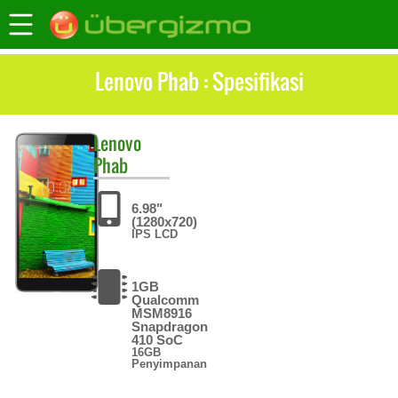
Lenovo Phab : Spesifikasi
Lenovo
Phab
6.98"
(1280x720)
IPS LCD
1GB
Qualcomm
MSM8916
Snapdragon
410 SoC
16GB
Penyimpanan