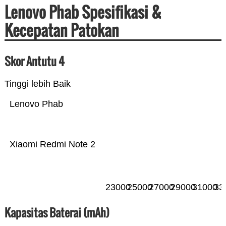
Lenovo Phab Spesifikasi &
Kecepatan Patokan
Skor Antutu 4
Tinggi lebih Baik
Lenovo Phab
Xiaomi Redmi Note 2
23000
25000
27000
29000
31000
33
Kapasitas Baterai (mAh)