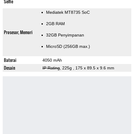
Selfie
Mediatek MT8735 SoC
2GB RAM
Prosesor, Memori
32GB Penyimpanan
MicroSD (256GB max.)
Baterai
4050 mAh
Desain
IP Rating
, 225g
, 175 x 89.5 x 9.6 mm