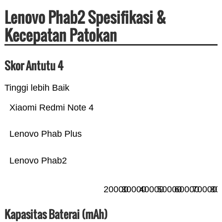
Lenovo Phab2 Spesifikasi &
Kecepatan Patokan
Skor Antutu 4
Tinggi lebih Baik
Xiaomi Redmi Note 4
Lenovo Phab Plus
Lenovo Phab2
20000
30000
40000
50000
60000
70000
80
Kapasitas Baterai (mAh)