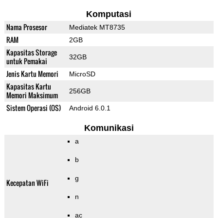
Komputasi
Nama Prosesor
Mediatek MT8735
RAM
2GB
Kapasitas Storage
32GB
untuk Pemakai
Jenis Kartu Memori
MicroSD
Kapasitas Kartu
256GB
Memori Maksimum
Sistem Operasi (OS)
Android 6.0.1
Komunikasi
a
b
g
Kecepatan WiFi
n
ac