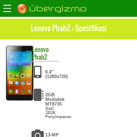
Lenovo Phab2 : Spesifikasi
Lenovo
Phab2
6.4"
(1280x720)
2GB
Mediatek
MT8735
SoC
32GB
Penyimpanan
13-MP