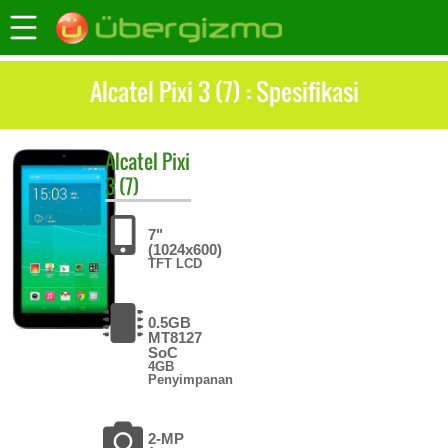
Alcatel Pixi 3 (7) : Spesifikasi
Alcatel
Pixi
3 (7)
7"
(1024x600)
TFT LCD
0.5GB
MT8127
SoC
4GB
Penyimpanan
2-MP