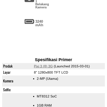
1
Belakang
Kamera
3240
mAh
Spesifikasi Primer
Produk
Pixi 3 (8) 3G
(Launched 2015-03-01)
Layar
8" 1280x800 TFT LCD
2-MP
(Utama)
Kamera
Selfie
MT8312 SoC
1GB RAM