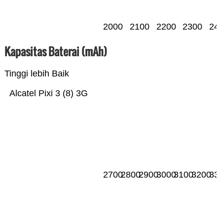
2000
2100
2200
2300
24
Kapasitas Baterai (mAh)
Tinggi lebih Baik
Alcatel Pixi 3 (8) 3G
2700
2800
2900
3000
3100
3200
33