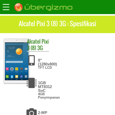
Alcatel Pixi 3 (8) 3G : Spesifikasi
Alcatel
Pixi
3 (8) 3G
8"
(1280x800)
TFT LCD
1GB
MT8312
SoC
4GB
Penyimpanan
2-MP