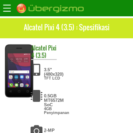
Alcatel Pixi 4 (3.5) : Spesifikasi
Alcatel
Pixi
4 (3.5)
3.5"
(480x320)
TFT LCD
0.5GB
MT6572M
SoC
4GB
Penyimpanan
2-MP