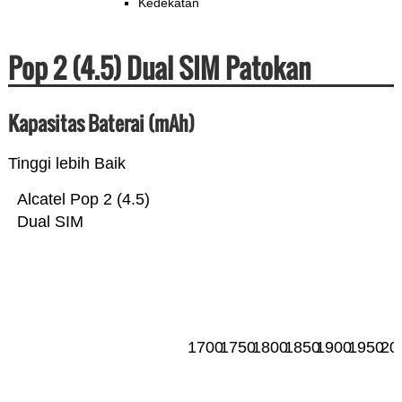
Kedekatan
Pop 2 (4.5) Dual SIM Patokan
Kapasitas Baterai (mAh)
Tinggi lebih Baik
Alcatel Pop 2 (4.5)
Dual SIM
1700
1750
1800
1850
1900
1950
20