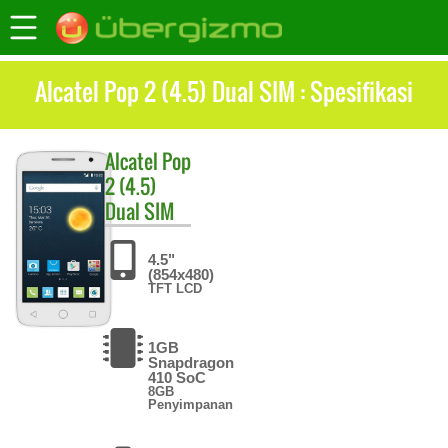
Alcatel Pop 2 (4.5) Dual SIM : Spesifikasi
Alcatel
Pop
2 (4.5)
Dual SIM
4.5"
(854x480)
TFT LCD
1GB
Snapdragon
410 SoC
8GB
Penyimpanan