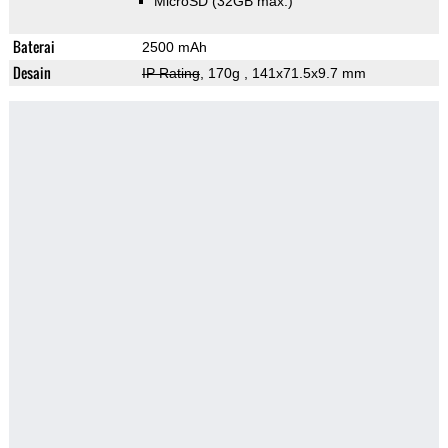
MicroSD (32GB max.)
Baterai
2500 mAh
Desain
IP Rating
, 170g
, 141x71.5x9.7 mm