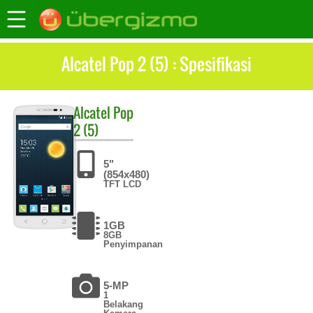
Alcatel Pop 2 (5) : Spesifikasi
Alcatel
Pop
2 (5)
5"
(854x480)
TFT LCD
1GB
8GB
Penyimpanan
5-MP
1
Belakang