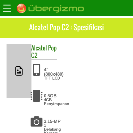
Alcatel Pop C2 : Spesifikasi
Alcatel
Pop
C2
4"
(800x480)
TFT LCD
0.5GB
4GB
Penyimpanan
3.15-MP
1
Belakang