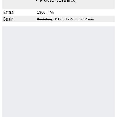
MicroSD (32GB max.)
Baterai
1300 mAh
Desain
IP Rating
, 116g
, 122x64.4x12 mm