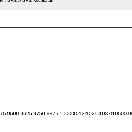
ter
GPS
A-GPS
Kedekatan
75
9500
9625
9750
9875
10000
10125
10250
10375
10500
10