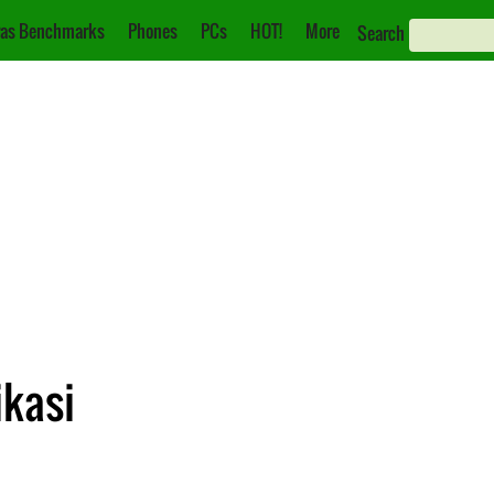
as Benchmarks
Phones
PCs
HOT!
More
Search
ikasi