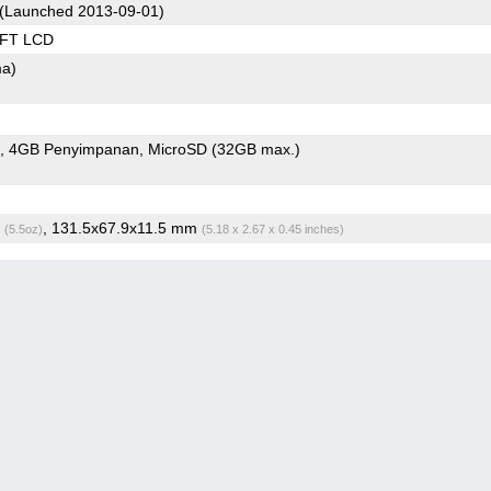
(Launched 2013-09-01)
TFT LCD
ma)
4GB Penyimpanan
MicroSD (32GB max.)
g
, 131.5x67.9x11.5 mm
(5.5oz)
(5.18 x 2.67 x 0.45 inches)