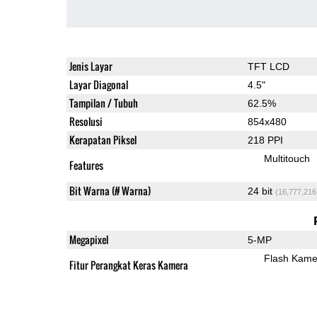
Jenis Layar
TFT LCD
Layar Diagonal
4.5"
Tampilan / Tubuh
62.5%
Resolusi
854x480
Kerapatan Piksel
218 PPI
Multitouch
Features
Bit Warna (# Warna)
24 bit
(16,777,216
Megapixel
5-MP
Flash Kame
Fitur Perangkat Keras Kamera