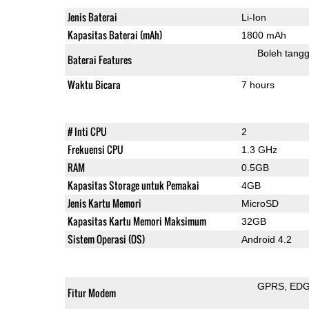
Jenis Baterai
Li-Ion
Kapasitas Baterai (mAh)
1800 mAh
Boleh tangg
Baterai Features
Waktu Bicara
7 hours
# Inti CPU
2
Frekuensi CPU
1.3 GHz
RAM
0.5GB
Kapasitas Storage untuk Pemakai
4GB
Jenis Kartu Memori
MicroSD
Kapasitas Kartu Memori Maksimum
32GB
Sistem Operasi (OS)
Android 4.2
GPRS
ED
Fitur Modem