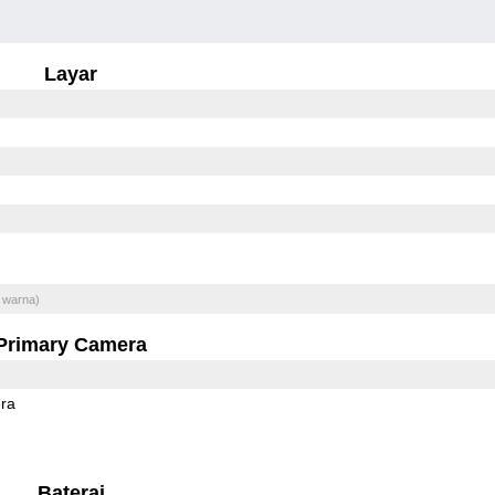
Layar
 warna)
Primary Camera
ra
Baterai