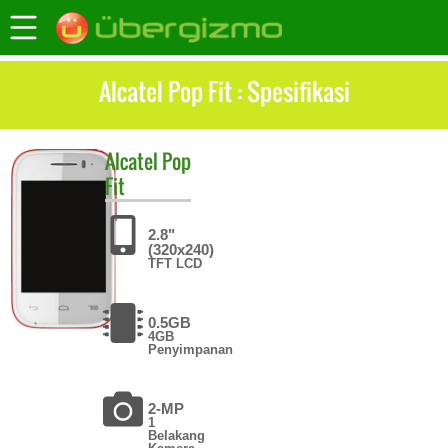
Alcatel Pop Fit : Spesifikasi
Alcatel
Pop
Fit
2.8"
(320x240)
TFT LCD
0.5GB
4GB
Penyimpanan
2-MP
1
Belakang