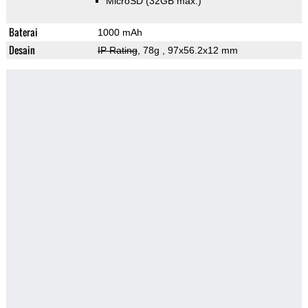
MicroSD (32GB max.)
Baterai
1000 mAh
Desain
IP Rating
, 78g
, 97x56.2x12 mm