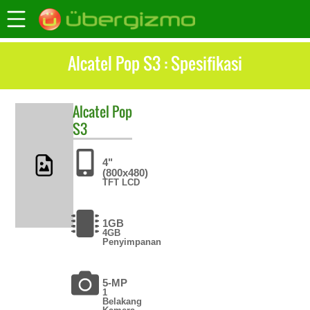
Alcatel Pop S3 : Spesifikasi
Alcatel
Pop
S3
4"
(800x480)
TFT LCD
1GB
4GB
Penyimpanan
5-MP
1
Belakang