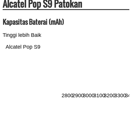
Alcatel Pop S9 Patokan
Kapasitas Baterai (mAh)
Tinggi lebih Baik
Alcatel Pop S9
2800
2900
3000
3100
3200
3300
34