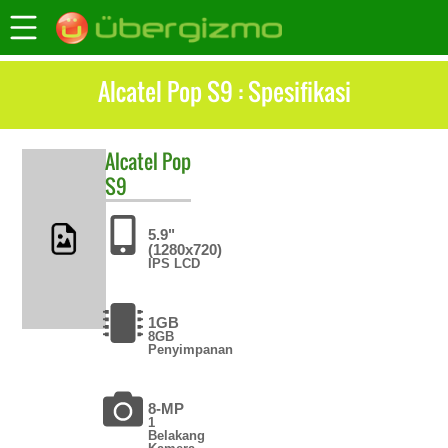
Alcatel Pop S9 : Spesifikasi
Alcatel
Pop
S9
5.9"
(1280x720)
IPS LCD
1GB
8GB
Penyimpanan
8-MP
1
Belakang