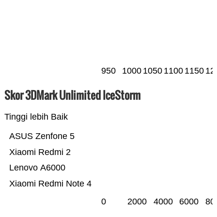
950
1000
1050
1100
1150
12
Skor 3DMark Unlimited IceStorm
Tinggi lebih Baik
ASUS Zenfone 5
Xiaomi Redmi 2
Lenovo A6000
Xiaomi Redmi Note 4
0
2000
4000
6000
80