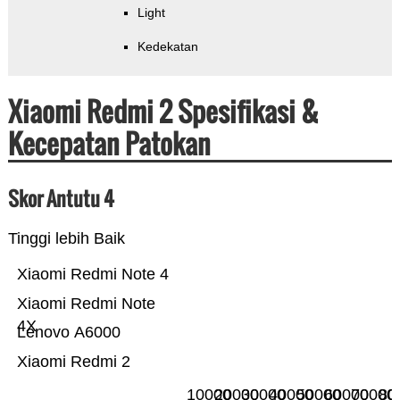
Light
Kedekatan
Xiaomi Redmi 2 Spesifikasi &
Kecepatan Patokan
Skor Antutu 4
Tinggi lebih Baik
Xiaomi Redmi Note 4
Xiaomi Redmi Note
4X
Lenovo A6000
Xiaomi Redmi 2
10000
20000
30000
40000
50000
60000
70000
80