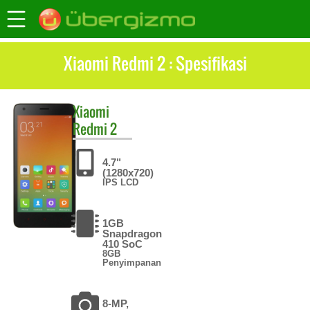
Xiaomi Redmi 2 : Spesifikasi
Xiaomi
Redmi 2
4.7"
(1280x720)
IPS LCD
1GB
Snapdragon
410 SoC
8GB
Penyimpanan
8-MP,