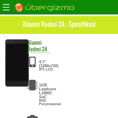
Xiaomi Redmi 2A : Spesifikasi
Xiaomi
Redmi 2A
4.7"
(1280x720)
IPS LCD
1GB
Leadcore
L1860C
SoC
8GB
Penyimpanan