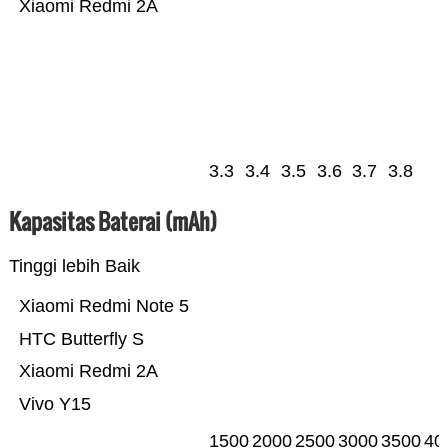
Xiaomi Redmi 2A
3.3
3.4
3.5
3.6
3.7
3.8
Kapasitas Baterai (mAh)
Tinggi lebih Baik
Xiaomi Redmi Note 5
HTC Butterfly S
Xiaomi Redmi 2A
Vivo Y15
1500
2000
2500
3000
3500
40