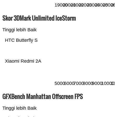
19000
20000
21000
22000
23000
24000
25000
26
Skor 3DMark Unlimited IceStorm
Tinggi lebih Baik
HTC Butterfly S
Xiaomi Redmi 2A
5000
6000
7000
8000
9000
10000
11
GFXBench Manhattan Offscreen FPS
Tinggi lebih Baik