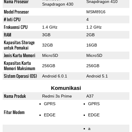
Nama Prosesor
Snapdragon 410
Snapdragon 430
Model Prosesor
MSM8916
# Inti CPU
4
Frekuensi CPU
1.4 GHz
1.2 GHz
RAM
3GB
2GB
Kapasitas Storage
32GB
16GB
untuk Pemakai
Jenis Kartu Memori
MicroSD
MicroSD
Kapasitas Kartu
256GB
256GB
Memori Maksimum
Sistem Operasi (OS)
Android 6.0.1
Android 5.1
Komunikasi
Nama Produk
Redmi 3s Prime
A37
GPRS
GPRS
Fitur Modem
EDGE
EDGE
a