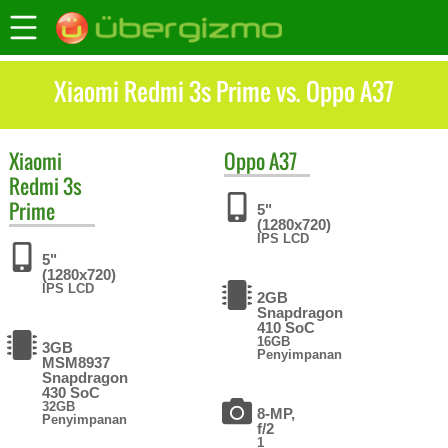
Xiaomi Redmi 3s Prime vs. Oppo A37
Xiaomi
Oppo
A37
Redmi 3s
Prime
5"
(1280x720)
IPS LCD
5"
(1280x720)
IPS LCD
2GB
Snapdragon
410 SoC
16GB
3GB
Penyimpanan
MSM8937
Snapdragon
430 SoC
32GB
8-MP,
Penyimpanan
f/2
1