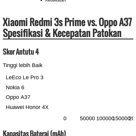
Kedekatan
Xiaomi Redmi 3s Prime vs. Oppo A37
Spesifikasi & Kecepatan Patokan
Skor Antutu 4
Tinggi lebih Baik
LeEco Le Pro 3
Nokia 6
Oppo A37
Huawei Honor 4X
0
50000
100000
150000
20
Kapasitas Baterai (mAh)