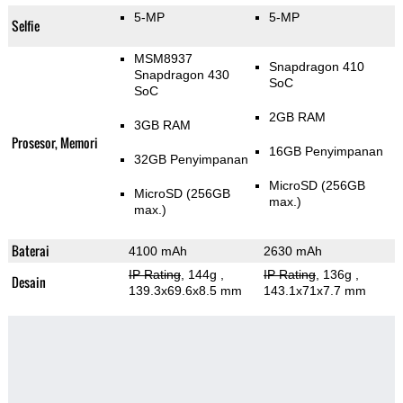
5-MP
5-MP
Selfie
MSM8937
Snapdragon 410
Snapdragon 430
SoC
SoC
2GB RAM
3GB RAM
Prosesor, Memori
16GB Penyimpanan
32GB Penyimpanan
MicroSD (256GB
MicroSD (256GB
max.)
max.)
Baterai
4100 mAh
2630 mAh
IP Rating
, 144g
,
IP Rating
, 136g
,
Desain
139.3x69.6x8.5 mm
143.1x71x7.7 mm