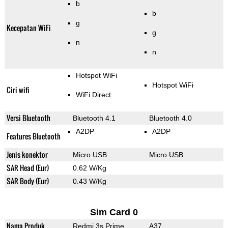
b
b
g
Kecepatan WiFi
g
n
n
Hotspot WiFi
Hotspot WiFi
Ciri wifi
WiFi Direct
Versi Bluetooth
Bluetooth 4.1
Bluetooth 4.0
A2DP
A2DP
Features Bluetooth
Jenis konektor
Micro USB
Micro USB
SAR Head (Eur)
0.62 W/Kg
SAR Body (Eur)
0.43 W/Kg
Sim Card 0
Nama Produk
Redmi 3s Prime
A37