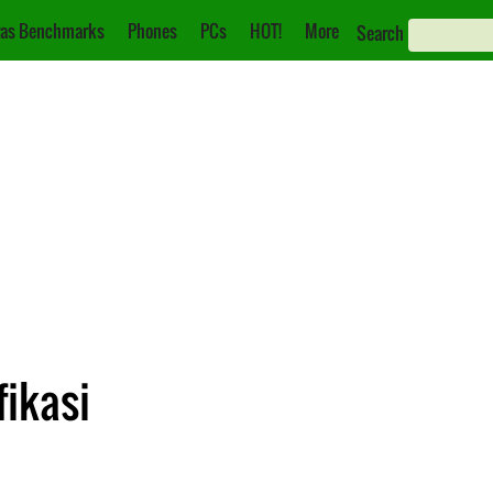
as Benchmarks
Phones
PCs
HOT!
More
Search
fikasi