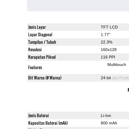
Jenis Layar
TFT LCD
Layar Diagonal
1.77"
Tampilan / Tubuh
22.3%
Resolusi
160x128
Kerapatan Piksel
116 PPI
Multitouch
Features
Bit Warna (# Warna)
24 bit
(16,777,216
Jenis Baterai
Li-Ion
Kapasitas Baterai (mAh)
800 mAh