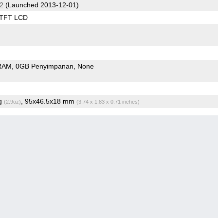
2
(Launched 2013-12-01)
 TFT LCD
RAM
0GB Penyimpanan
None
9g
, 95x46.5x18 mm
(2.9oz)
(3.74 x 1.83 x 0.71 inches)