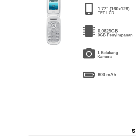
1.77" (160x128)
TFT LCD
0.0625GB
0GB Penyimpanan
1 Belakang
Kamera
800 mAh
S