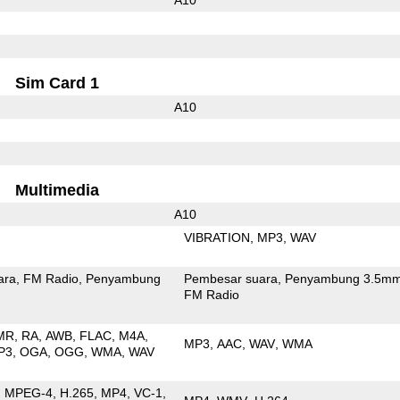
Sim Card 1
A10
Multimedia
A10
VIBRATION
MP3
WAV
ara
FM Radio
Penyambung
Pembesar suara
Penyambung 3.5m
FM Radio
MR
RA
AWB
FLAC
M4A
MP3
AAC
WAV
WMA
P3
OGA
OGG
WMA
WAV
MPEG-4
H.265
MP4
VC-1