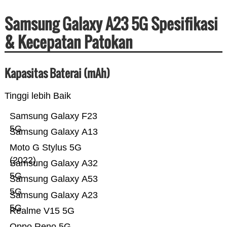
Samsung Galaxy A23 5G Spesifikasi
& Kecepatan Patokan
Kapasitas Baterai (mAh)
Tinggi lebih Baik
Samsung Galaxy F23
5G
Samsung Galaxy A13
Moto G Stylus 5G
(2022)
Samsung Galaxy A32
5G
Samsung Galaxy A53
5G
Samsung Galaxy A23
5G
Realme V15 5G
Oppo Reno 5G