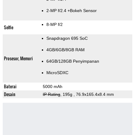
2-MP f/2.4
+Bokeh Sensor
8-MP f/2
Selfie
Snapdragon 695 SoC
4GB/6GB/8GB RAM
Prosesor, Memori
64GB/128GB Penyimpanan
MicroSDXC
Baterai
5000 mAh
Desain
IP Rating
, 195g
, 76.9x165.4x8.4 mm