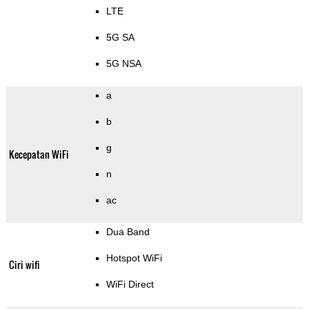
LTE
5G SA
5G NSA
a
b
g
Kecepatan WiFi
n
ac
Dua Band
Hotspot WiFi
Ciri wifi
WiFi Direct