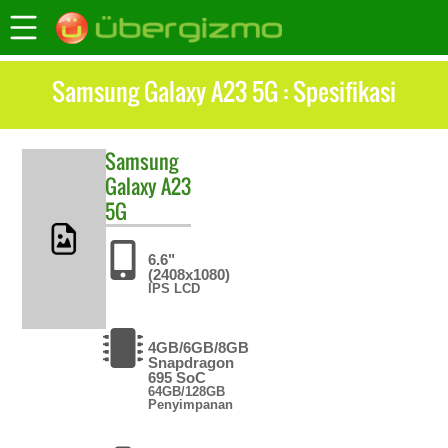
Samsung Galaxy A23 5G : Spesifikasi
Samsung
Galaxy A23
5G
6.6"
(2408x1080)
IPS LCD
4GB/6GB/8GB
Snapdragon
695 SoC
64GB/128GB
Penyimpanan