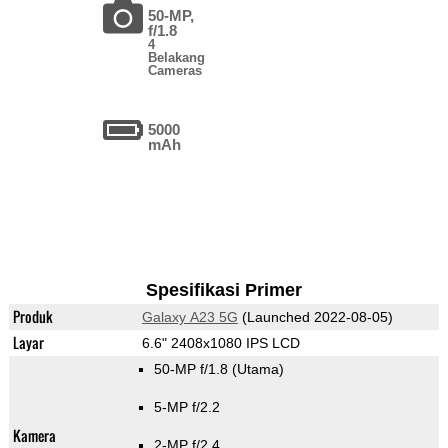
50-MP,
f/1.8
4
Belakang
Cameras
5000
mAh
Spesifikasi Primer
Produk
Galaxy A23 5G
(Launched 2022-08-05)
Layar
6.6" 2408x1080 IPS LCD
50-MP f/1.8
(Utama)
5-MP f/2.2
Kamera
2-MP f/2.4