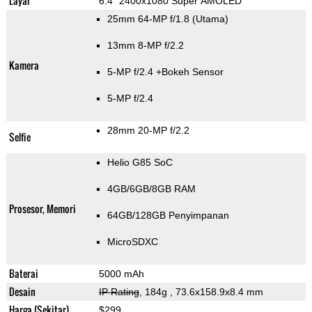
Layar
6.4" 2400x1080 Super AMOLED
25mm 64-MP f/1.8
(Utama)
13mm 8-MP f/2.2
Kamera
5-MP f/2.4
+Bokeh Sensor
5-MP f/2.4
28mm 20-MP f/2.2
Selfie
Helio G85 SoC
4GB/6GB/8GB RAM
Prosesor, Memori
64GB/128GB Penyimpanan
MicroSDXC
Baterai
5000 mAh
Desain
IP Rating
, 184g
, 73.6x158.9x8.4 mm
Harga (Sekitar)
$299