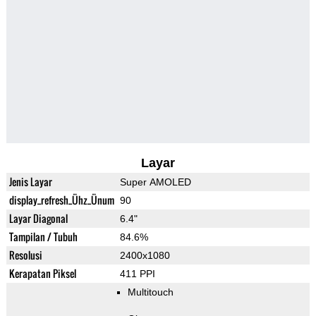
Layar
Jenis Layar
Super AMOLED
display_refresh_Ühz_Ünum
90
Layar Diagonal
6.4"
Tampilan / Tubuh
84.6%
Resolusi
2400x1080
Kerapatan Piksel
411 PPI
Multitouch