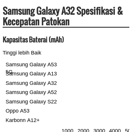
Samsung Galaxy A32 Spesifikasi &
Kecepatan Patokan
Kapasitas Baterai (mAh)
Tinggi lebih Baik
Samsung Galaxy A53
5G
Samsung Galaxy A13
Samsung Galaxy A32
Samsung Galaxy A52
Samsung Galaxy S22
Oppo A53
Karbonn A12+
1000
2000
3000
4000
50