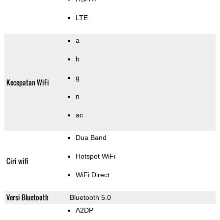
LTE
a
b
g
Kecepatan WiFi
n
ac
Dua Band
Hotspot WiFi
Ciri wifi
WiFi Direct
Versi Bluetooth
Bluetooth 5.0
A2DP