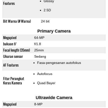
Glossy
Features
2.5D
Bit Warna (# Warna)
24 bit
Primary Camera
Megapixel
64-MP
bukaan f/
f/1.8
Focal length (35mm)
25mm
Ukuran sensor
Sedang
Fasa-pengesanan autofokus
AF Features
Autofocus
Fitur Perangkat
Keras Kamera
Quad Bayer
Ultrawide Camera
Megapixel
8-MP