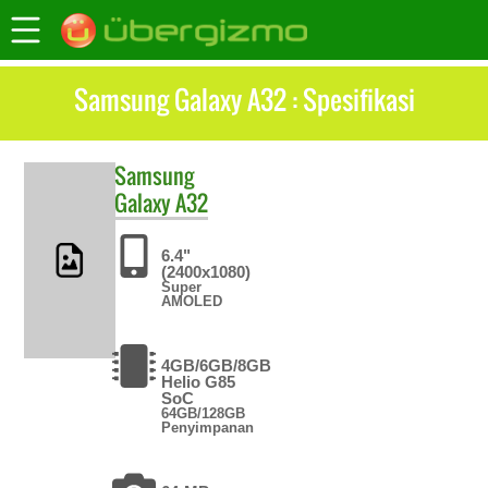
Samsung Galaxy A32 : Spesifikasi
Samsung
Galaxy A32
6.4"
(2400x1080)
Super
AMOLED
4GB/6GB/8GB
Helio G85
SoC
64GB/128GB
Penyimpanan