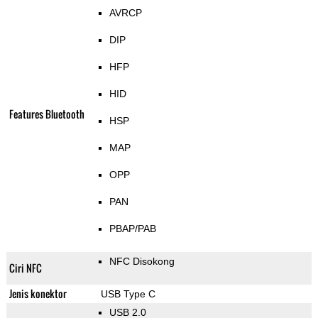
AVRCP
DIP
HFP
HID
Features Bluetooth
HSP
MAP
OPP
PAN
PBAP/PAB
NFC Disokong
Ciri NFC
Jenis konektor
USB Type C
USB 2.0