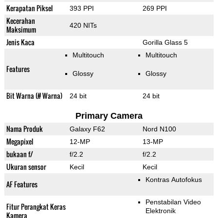
Kerapatan Piksel
393 PPI
269 PPI
Kecerahan
420 NITs
Maksimum
Jenis Kaca
Gorilla Glass 5
Multitouch
Multitouch
Features
Glossy
Glossy
Bit Warna (# Warna)
24 bit
24 bit
Primary Camera
Nama Produk
Galaxy F62
Nord N100
Megapixel
12-MP
13-MP
bukaan f/
f/2.2
f/2.2
Ukuran sensor
Kecil
Kecil
Kontras Autofokus
AF Features
Penstabilan Video
Fitur Perangkat Keras
Elektronik
Kamera