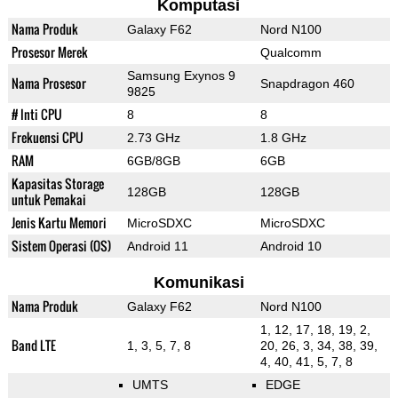
Komputasi
Nama Produk
Galaxy F62
Nord N100
Prosesor Merek
Qualcomm
Samsung Exynos 9
Nama Prosesor
Snapdragon 460
9825
# Inti CPU
8
8
Frekuensi CPU
2.73 GHz
1.8 GHz
RAM
6GB/8GB
6GB
Kapasitas Storage
128GB
128GB
untuk Pemakai
Jenis Kartu Memori
MicroSDXC
MicroSDXC
Sistem Operasi (OS)
Android 11
Android 10
Komunikasi
Nama Produk
Galaxy F62
Nord N100
1, 12, 17, 18, 19, 2,
Band LTE
1, 3, 5, 7, 8
20, 26, 3, 34, 38, 39,
4, 40, 41, 5, 7, 8
UMTS
EDGE