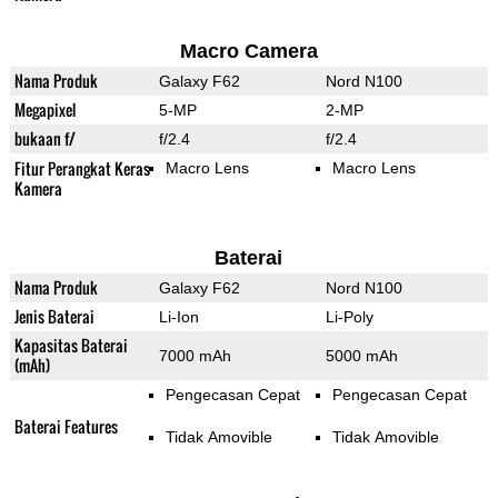
Macro Camera
Nama Produk
Galaxy F62
Nord N100
Megapixel
5-MP
2-MP
bukaan f/
f/2.4
f/2.4
Fitur Perangkat Keras
Macro Lens
Macro Lens
Kamera
Baterai
Nama Produk
Galaxy F62
Nord N100
Jenis Baterai
Li-Ion
Li-Poly
Kapasitas Baterai
7000 mAh
5000 mAh
(mAh)
Pengecasan Cepat
Pengecasan Cepat
Baterai Features
Tidak Amovible
Tidak Amovible