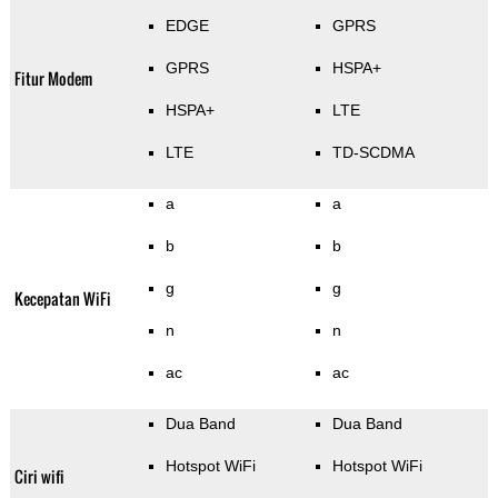
EDGE
GPRS
GPRS
HSPA+
Fitur Modem
HSPA+
LTE
LTE
TD-SCDMA
a
a
b
b
g
g
Kecepatan WiFi
n
n
ac
ac
Dua Band
Dua Band
Hotspot WiFi
Hotspot WiFi
Ciri wifi