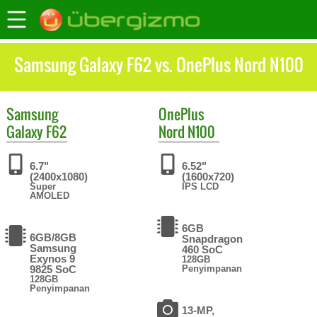
Samsung Galaxy F62 vs. OnePlus Nord N100
Samsung
OnePlus
Galaxy F62
Nord N100
6.7"
6.52"
(2400x1080)
(1600x720)
Super
IPS LCD
AMOLED
6GB
6GB/8GB
Snapdragon
Samsung
460 SoC
Exynos 9
128GB
9825 SoC
Penyimpanan
128GB
Penyimpanan
13-MP,