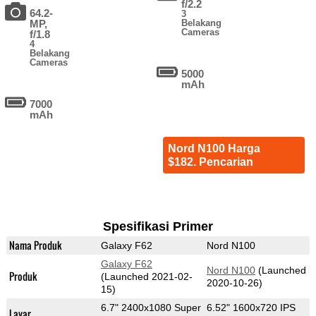
f/2.2
64.2-
3
MP,
Belakang
Cameras
f/1.8
4
Belakang
Cameras
5000
mAh
7000
mAh
Nord N100 Harga
$182. Pencarian
Spesifikasi Primer
Nama Produk
Galaxy F62
Nord N100
Galaxy F62
Nord N100
(Launched
Produk
(Launched 2021-02-
2020-10-26)
15)
6.7" 2400x1080 Super
6.52" 1600x720 IPS
Layar