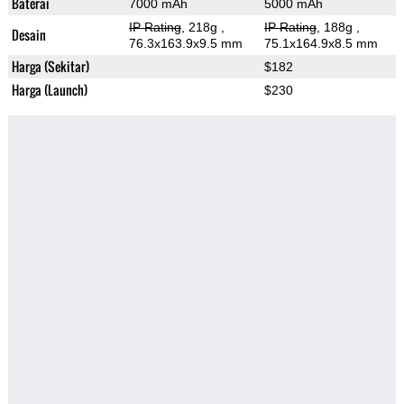
Baterai
7000 mAh
5000 mAh
IP Rating
, 218g
,
IP Rating
, 188g
,
Desain
76.3x163.9x9.5 mm
75.1x164.9x8.5 mm
Harga (Sekitar)
$182
Harga (Launch)
$230