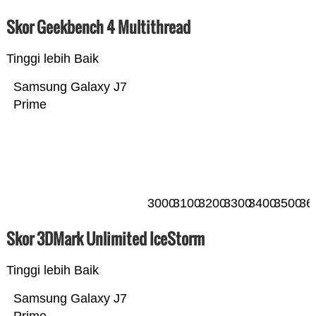
Skor Geekbench 4 Multithread
Tinggi lebih Baik
Samsung Galaxy J7
Prime
3000
3100
3200
3300
3400
3500
36
Skor 3DMark Unlimited IceStorm
Tinggi lebih Baik
Samsung Galaxy J7