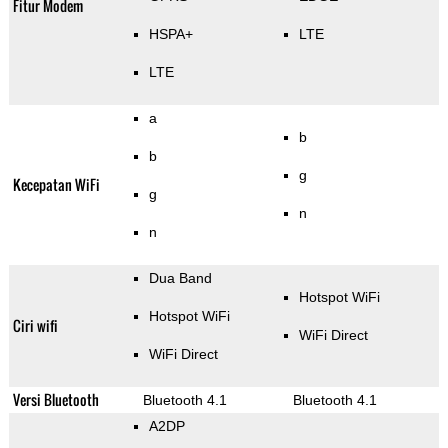
Fitur Modem
HSPA+
LTE
LTE
a
b
b
g
Kecepatan WiFi
g
n
n
Dua Band
Hotspot WiFi
Hotspot WiFi
Ciri wifi
WiFi Direct
WiFi Direct
Versi Bluetooth
Bluetooth 4.1
Bluetooth 4.1
A2DP