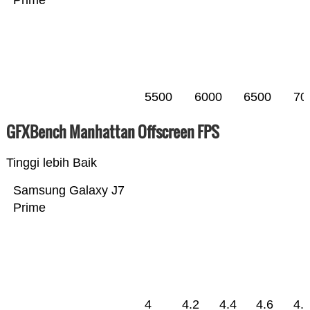
Prime
5500
6000
6500
70
GFXBench Manhattan Offscreen FPS
Tinggi lebih Baik
Samsung Galaxy J7
Prime
4
4.2
4.4
4.6
4.