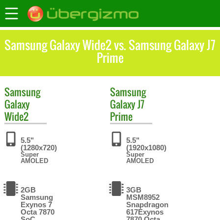
Samsung Galaxy Wide2 vs. Samsung Galaxy J7
Prime
Samsung
Samsung
Galaxy
Galaxy J7
Wide2
Prime
5.5"
5.5"
(1280x720)
(1920x1080)
Super
Super
AMOLED
AMOLED
2GB
3GB
Samsung
MSM8952
Exynos 7
Snapdragon
Octa 7870
617Exynos
SoC
7870 Octa