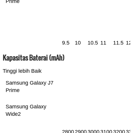
Prime
9.5
10
10.5
11
11.5
12
Kapasitas Baterai (mAh)
Tinggi lebih Baik
Samsung Galaxy J7
Prime
Samsung Galaxy
Wide2
2800
2900
3000
3100
3200
33