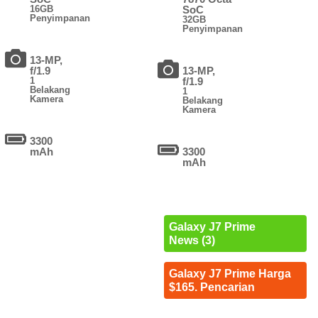
16GB
SoC
Penyimpanan
32GB
Penyimpanan
13-MP,
f/1.9
13-MP,
1
f/1.9
Belakang
1
Kamera
Belakang
Kamera
3300
mAh
3300
mAh
Galaxy J7 Prime
News (3)
Galaxy J7 Prime Harga
$165. Pencarian