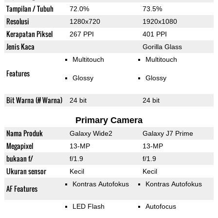
Tampilan / Tubuh
72.0%
73.5%
Resolusi
1280x720
1920x1080
Kerapatan Piksel
267 PPI
401 PPI
Jenis Kaca
Gorilla Glass
Multitouch
Multitouch
Features
Glossy
Glossy
Bit Warna (# Warna)
24 bit
24 bit
Primary Camera
Nama Produk
Galaxy Wide2
Galaxy J7 Prime
Megapixel
13-MP
13-MP
bukaan f/
f/1.9
f/1.9
Ukuran sensor
Kecil
Kecil
Kontras Autofokus
Kontras Autofokus
AF Features
LED Flash
Autofocus