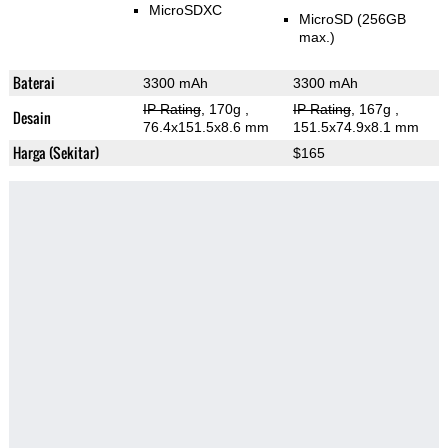
MicroSDXC
MicroSD (256GB
max.)
Baterai
3300 mAh
3300 mAh
IP Rating
, 170g
,
IP Rating
, 167g
,
Desain
76.4x151.5x8.6 mm
151.5x74.9x8.1 mm
Harga (Sekitar)
$165