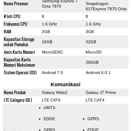
Samsung Exynos 7
Nama Prosesor
Snapdragon
Octa 7870
617Exynos 7870 Octa
# Inti CPU
8
8
Frekuensi CPU
1.6 GHz
1.6 GHz
RAM
2GB
3GB
Kapasitas Storage
16GB
32GB
untuk Pemakai
Jenis Kartu Memori
MicroSDXC
MicroSD
Kapasitas Kartu
256GB
Memori Maksimum
Sistem Operasi (OS)
Android 7.0
Android 6.0.1
Komunikasi
Nama Produk
Galaxy Wide2
Galaxy J7 Prime
LTE Category (DL)
LTE CAT6
LTE CAT4
UMTS
EDGE
GPRS
GPRS
EDGE