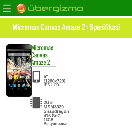
Micromax Canvas Amaze 2 : Spesifikasi
Micromax
Canvas
Amaze 2
5"
(1280x720)
IPS LCD
2GB
MSM8929
Snapdragon
415 SoC
16GB
Penyimpanan