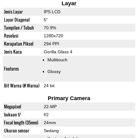
Layar
Jenis Layar
IPS LCD
Layar Diagonal
5"
Tampilan / Tubuh
70.9%
Resolusi
1280x720
Kerapatan Piksel
294 PPI
Jenis Kaca
Gorilla Glass 4
Multitouch
Features
Glossy
Bit Warna (# Warna)
24 bit
Primary Camera
Megapixel
22-MP
bukaan f/
f/2
Focal length (35mm)
24mm
Ukuran sensor
Sedang