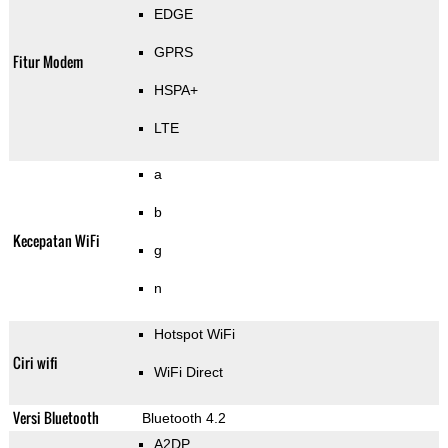
EDGE
GPRS
Fitur Modem
HSPA+
LTE
a
b
Kecepatan WiFi
g
n
Hotspot WiFi
Ciri wifi
WiFi Direct
Versi Bluetooth
Bluetooth 4.2
A2DP