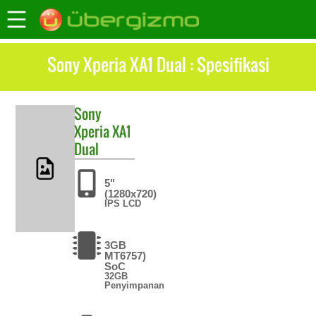
Sony Xperia XA1 Dual : Spesifikasi
Sony
Xperia XA1
Dual
5"
(1280x720)
IPS LCD
3GB
MT6757)
SoC
32GB
Penyimpanan