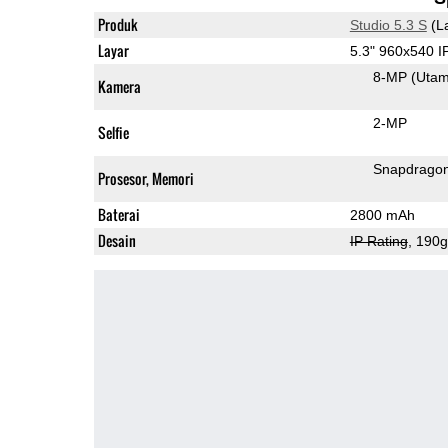
Produk
Studio 5.3 S
(L
Layar
5.3" 960x540 
8-MP
(Uta
Kamera
2-MP
Selfie
Snapdragon
Prosesor, Memori
Baterai
2800 mAh
Desain
IP Rating
, 190