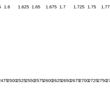
5
1.6
1.625
1.65
1.675
1.7
1.725
1.75
1.77
2475
2500
2525
2550
2575
2600
2625
2650
2675
2700
2725
2750
2