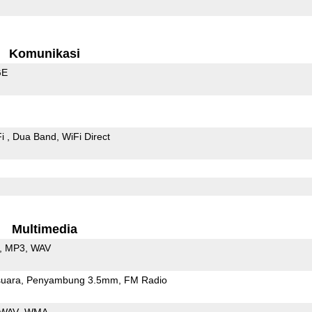
Komunikasi
GE
Fi
Dua Band
WiFi Direct
Multimedia
MP3
WAV
uara
Penyambung 3.5mm
FM Radio
WAV
WMA