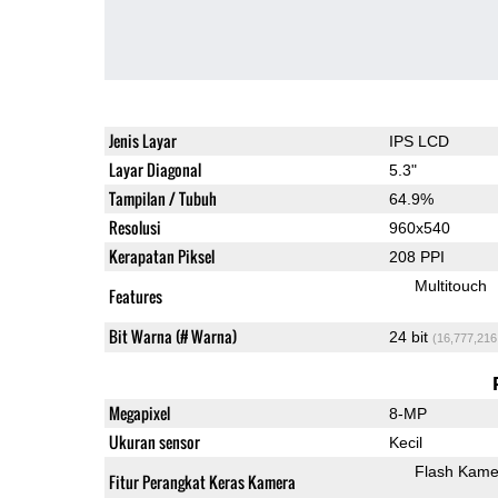
Jenis Layar
IPS LCD
Layar Diagonal
5.3"
Tampilan / Tubuh
64.9%
Resolusi
960x540
Kerapatan Piksel
208 PPI
Multitouch
Features
Bit Warna (# Warna)
24 bit
(16,777,216
Megapixel
8-MP
Ukuran sensor
Kecil
Flash Kame
Fitur Perangkat Keras Kamera