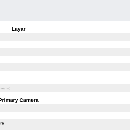
Layar
 warna)
Primary Camera
ra