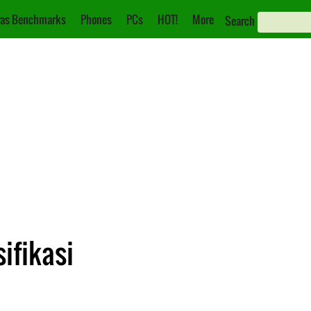
as Benchmarks
Phones
PCs
HOT!
More
Search
ifikasi