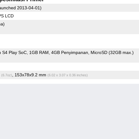
aunched 2013-04-01)
IPS LCD
ma)
 S4 Play SoC
1GB RAM
4GB Penyimpanan
MicroSD (32GB max.)
g
, 153x78x9.2 mm
(6.7oz)
(6.02 x 3.07 x 0.36 inches)