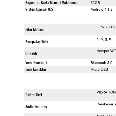
Kapasitas Kartu Memori Maksimum
32GB
Sistem Operasi (OS)
Android 4.1.2
GPRS
ED
Fitur Modem
a
b
g
n
Kecepatan WiFi
Hotspot Wi
Ciri wifi
Versi Bluetooth
Bluetooth 3.0
Jenis konektor
Micro USB
VIBRATION
Daftar Alert
Pembesar s
Audio Features
MP3
AAC