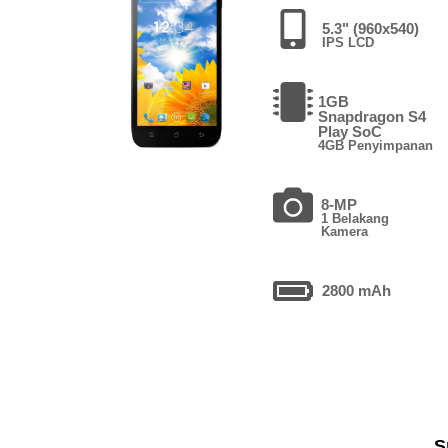
5.3" (960x540)
IPS LCD
1GB
Snapdragon S4
Play SoC
4GB Penyimpanan
8-MP
1 Belakang
Kamera
2800 mAh
S