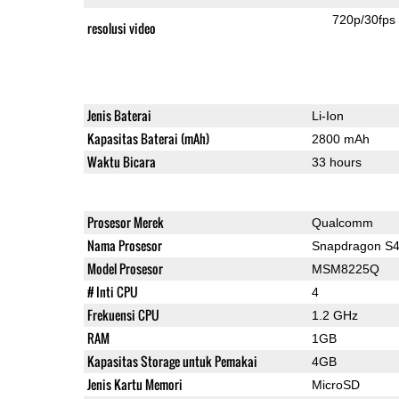
720p/30fps
resolusi video
Jenis Baterai
Li-Ion
Kapasitas Baterai (mAh)
2800 mAh
Waktu Bicara
33 hours
Prosesor Merek
Qualcomm
Nama Prosesor
Snapdragon S4
Model Prosesor
MSM8225Q
# Inti CPU
4
Frekuensi CPU
1.2 GHz
RAM
1GB
Kapasitas Storage untuk Pemakai
4GB
Jenis Kartu Memori
MicroSD