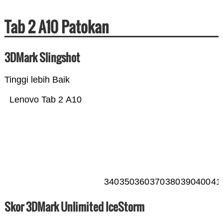
Tab 2 A10 Patokan
3DMark Slingshot
Tinggi lebih Baik
Lenovo Tab 2 A10
340
350
360
370
380
390
400
41
Skor 3DMark Unlimited IceStorm