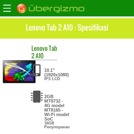
Lenovo Tab 2 A10 : Spesifikasi
Lenovo
Tab
2 A10
10.1"
(1920x1080)
IPS LCD
2GB
MT8732 -
4G model
MT8165 -
Wi-Fi model
SoC
16GB
Penyimpanan