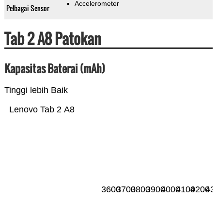
Accelerometer
Pelbagai Sensor
Tab 2 A8 Patokan
Kapasitas Baterai (mAh)
Tinggi lebih Baik
Lenovo Tab 2 A8
3600
3700
3800
3900
4000
4100
4200
43