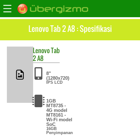
Lenovo Tab 2 A8 : Spesifikasi
Lenovo
Tab
2 A8
8"
(1280x720)
IPS LCD
1GB
MT8735 -
4G model
MT8161 -
Wi-Fi model
SoC
16GB
Penyimpanan