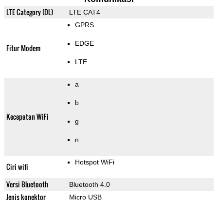
LTE Category (DL)
LTE CAT4
GPRS
EDGE
Fitur Modem
LTE
a
b
Kecepatan WiFi
g
n
Hotspot WiFi
Ciri wifi
Versi Bluetooth
Bluetooth 4.0
Jenis konektor
Micro USB