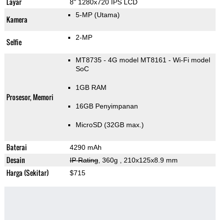
Layar
8" 1280x720 IPS LCD
5-MP
(Utama)
Kamera
2-MP
Selfie
MT8735 - 4G model MT8161 - Wi-Fi model
SoC
1GB RAM
Prosesor, Memori
16GB Penyimpanan
MicroSD (32GB max.)
Baterai
4290 mAh
Desain
IP Rating
, 360g
, 210x125x8.9 mm
Harga (Sekitar)
$715