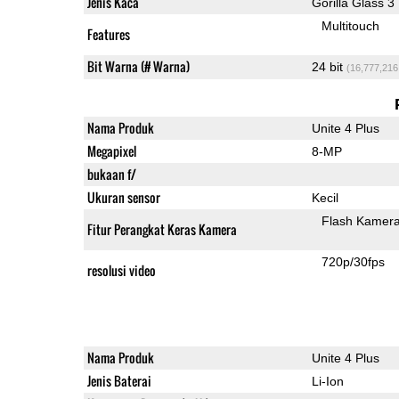
Jenis Kaca
Gorilla Glass 3
Multitouch
Features
Bit Warna (# Warna)
24 bit
(16,777,216
Nama Produk
Unite 4 Plus
Megapixel
8-MP
bukaan f/
Ukuran sensor
Kecil
Flash Kamer
Fitur Perangkat Keras Kamera
720p/30fps
resolusi video
Nama Produk
Unite 4 Plus
Jenis Baterai
Li-Ion