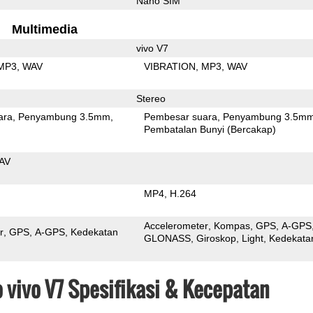
Nano SIM
Multimedia
vivo V7
MP3
WAV
VIBRATION
MP3
WAV
Stereo
ara
Penyambung 3.5mm
Pembesar suara
Penyambung 3.5m
Pembatalan Bunyi (Bercakap)
AV
MP4
H.264
Accelerometer
Kompas
GPS
A-GPS
r
GPS
A-GPS
Kedekatan
GLONASS
Giroskop
Light
Kedekata
o vivo V7 Spesifikasi & Kecepatan