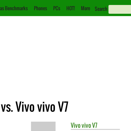
as Benchmarks
Phones
PCs
HOT!
More
Search
vs. Vivo vivo V7
Vivo
vivo V7