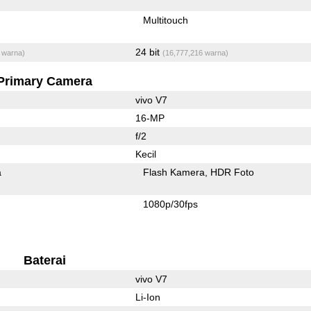
Multitouch
24 bit
 warna)
(16,777,216 warna)
Primary Camera
vivo V7
16-MP
f/2
Kecil
a
Flash Kamera
HDR Foto
1080p/30fps
Baterai
vivo V7
Li-Ion