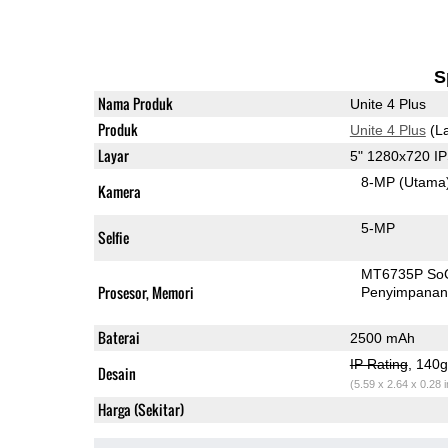
S
Nama Produk
Unite 4 Plus
Produk
Unite 4 Plus
(La
Layar
5" 1280x720 I
8-MP
(Utama
Kamera
5-MP
Selfie
MT6735P So
Prosesor, Memori
Penyimpana
Baterai
2500 mAh
IP Rating
, 140
Desain
(5.59 x 2.64 x 0.28 
Harga (Sekitar)