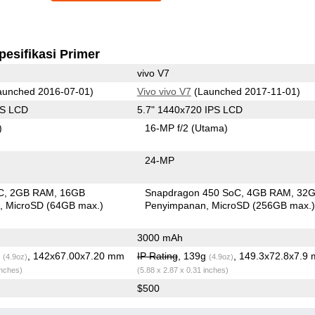
pesifikasi Primer
vivo V7
unched 2016-07-01)
Vivo vivo V7
(Launched 2017-11-01)
PS LCD
5.7" 1440x720 IPS LCD
)
16-MP f/2
(Utama)
24-MP
C
2GB RAM
16GB
Snapdragon 450 SoC
4GB RAM
32
n
MicroSD (64GB max.)
Penyimpanan
MicroSD (256GB max.
3000 mAh
g
, 142x67.00x7.20 mm
IP Rating
, 139g
, 149.3x72.8x7.9
(4.9oz)
(4.9oz)
inches)
(5.88 x 2.87 x 0.31 inches)
$500