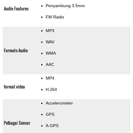
Penyambung 3.5mm
Audio Features
FM Radio
MP3
WAV
Formats Audio
WMA
AAC
MP4
format video
H.264
Accelerometer
GPS
Pelbagai Sensor
A-GPS