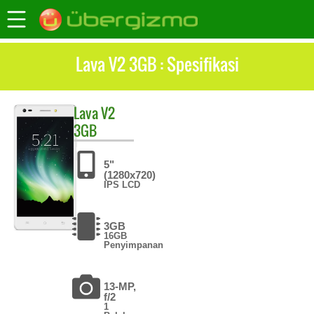
Lava V2 3GB : Spesifikasi
Lava
V2
3GB
5"
(1280x720)
IPS LCD
3GB
16GB
Penyimpanan
13-MP,
f/2
1