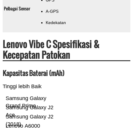
GPS
Pelbagai Sensor
A-GPS
Kedekatan
Lenovo Vibe C Spesifikasi &
Kecepatan Patokan
Kapasitas Baterai (mAh)
Tinggi lebih Baik
Samsung Galaxy
Grand Prime
Samsung Galaxy J2
Ace
Samsung Galaxy J2
(2018)
Lenovo A6000