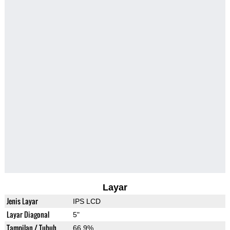
Layar
Jenis Layar
IPS LCD
Layar Diagonal
5"
Tampilan / Tubuh
66.9%