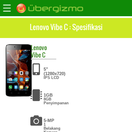
Lenovo Vibe C : Spesifikasi
Lenovo
Vibe C
5"
(1280x720)
IPS LCD
1GB
8GB
Penyimpanan
5-MP
1
Belakang