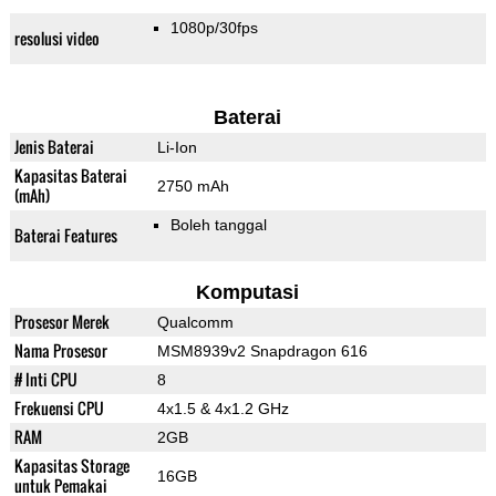
1080p/30fps
resolusi video
Baterai
Jenis Baterai
Li-Ion
Kapasitas Baterai
2750 mAh
(mAh)
Boleh tanggal
Baterai Features
Komputasi
Prosesor Merek
Qualcomm
Nama Prosesor
MSM8939v2 Snapdragon 616
# Inti CPU
8
Frekuensi CPU
4x1.5 & 4x1.2 GHz
RAM
2GB
Kapasitas Storage
16GB
untuk Pemakai