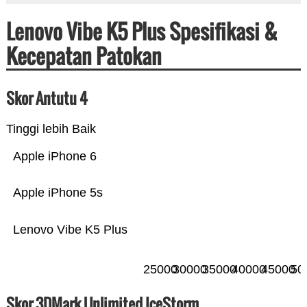
Lenovo Vibe K5 Plus Spesifikasi &
Kecepatan Patokan
Skor Antutu 4
Tinggi lebih Baik
Apple iPhone 6
Apple iPhone 5s
Lenovo Vibe K5 Plus
25000
30000
35000
40000
45000
50
Skor 3DMark Unlimited IceStorm