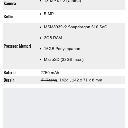
13-MP f/2.2
(Utama)
Kamera
5-MP
Selfie
MSM8939v2 Snapdragon 616 SoC
2GB RAM
Prosesor, Memori
16GB Penyimpanan
MicroSD (32GB max.)
Baterai
2750 mAh
Desain
IP Rating
, 142g
, 142 x 71 x 8 mm