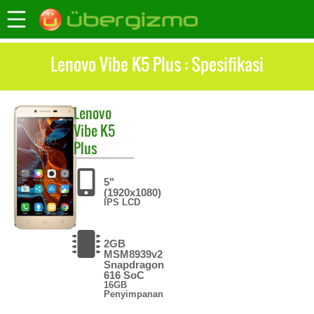
Lenovo Vibe K5 Plus : Spesifikasi
Lenovo
Vibe K5
Plus
5"
(1920x1080)
IPS LCD
2GB
MSM8939v2
Snapdragon
616 SoC
16GB
Penyimpanan