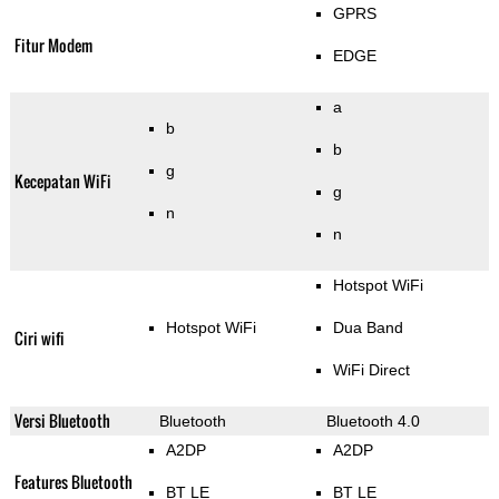
GPRS
Fitur Modem
EDGE
a
b
b
g
Kecepatan WiFi
g
n
n
Hotspot WiFi
Hotspot WiFi
Dua Band
Ciri wifi
WiFi Direct
Versi Bluetooth
Bluetooth
Bluetooth 4.0
A2DP
A2DP
Features Bluetooth
BT LE
BT LE