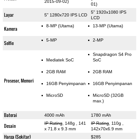
2015-09-02)
01)
5" 1920x1080 IPS
Layar
5" 1280x720 IPS LCD
LCD
8-MP
(Utama)
13-MP
(Utama)
Kamera
5-MP
2-MP
Selfie
Snapdragon S4 Pro
Mediatek SoC
SoC
2GB RAM
2GB RAM
Prosesor, Memori
16GB Penyimpanan
16GB Penyimpanan
MicroSD
MicroSD (32GB
max.)
Baterai
4000 mAh
1780 mAh
IP Rating
, 148g
, 141
IP Rating
, 110g
,
Desain
x 71.8 x 9.3 mm
142x70x6.9 mm
Harga (Sekitar)
$285