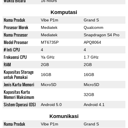
Waktu Bicara
16 hours
Komputasi
Nama Produk
Vibe P1m
Grand S
Prosesor Merek
Mediatek
Qualcomm
Nama Prosesor
Mediatek
Snapdragon S4 Pro
Model Prosesor
MT6735P
APQ8064
# Inti CPU
4
4
Frekuensi CPU
Ya GHz
1.7 GHz
RAM
2GB
2GB
Kapasitas Storage
16GB
16GB
untuk Pemakai
Jenis Kartu Memori
MicroSD
MicroSD
Kapasitas Kartu
32GB
Memori Maksimum
Sistem Operasi (OS)
Android 5.0
Android 4.1
Komunikasi
Nama Produk
Vibe P1m
Grand S