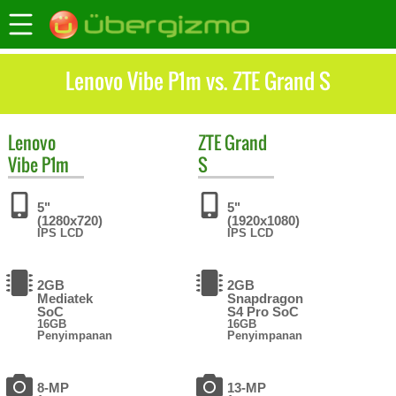
Lenovo Vibe P1m vs. ZTE Grand S
Lenovo
ZTE
Grand
Vibe P1m
S
5"
5"
(1280x720)
(1920x1080)
IPS LCD
IPS LCD
2GB
2GB
Mediatek
Snapdragon
SoC
S4 Pro SoC
16GB
16GB
Penyimpanan
Penyimpanan
8-MP
13-MP