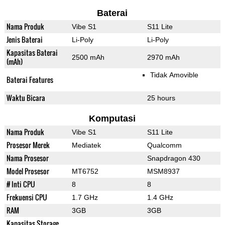
Baterai
Nama Produk
Vibe S1
S11 Lite
Jenis Baterai
Li-Poly
Li-Poly
Kapasitas Baterai
2500 mAh
2970 mAh
(mAh)
Tidak Amovible
Baterai Features
Waktu Bicara
25 hours
Komputasi
Nama Produk
Vibe S1
S11 Lite
Prosesor Merek
Mediatek
Qualcomm
Nama Prosesor
Snapdragon 430
Model Prosesor
MT6752
MSM8937
# Inti CPU
8
8
Frekuensi CPU
1.7 GHz
1.4 GHz
RAM
3GB
3GB
Kapasitas Storage