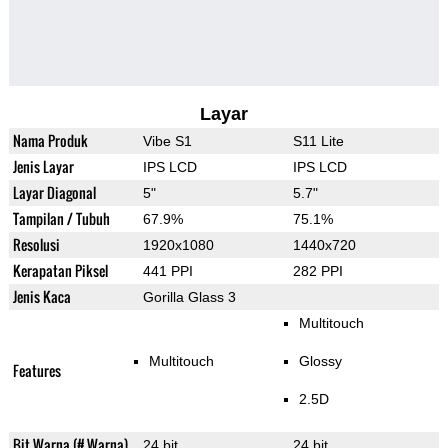
Layar
Nama Produk
Vibe S1
S11 Lite
Jenis Layar
IPS LCD
IPS LCD
Layar Diagonal
5"
5.7"
Tampilan / Tubuh
67.9%
75.1%
Resolusi
1920x1080
1440x720
Kerapatan Piksel
441 PPI
282 PPI
Jenis Kaca
Gorilla Glass 3
Multitouch
Multitouch
Glossy
Features
2.5D
Bit Warna (# Warna)
24 bit
24 bit