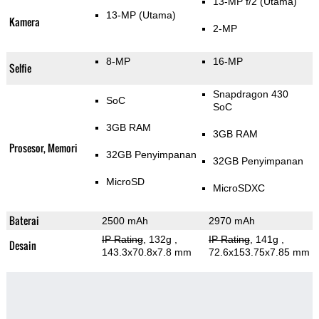
13-MP f/2
(Utama)
13-MP
(Utama)
Kamera
2-MP
8-MP
16-MP
Selfie
Snapdragon 430
SoC
SoC
3GB RAM
3GB RAM
Prosesor, Memori
32GB Penyimpanan
32GB Penyimpanan
MicroSD
MicroSDXC
Baterai
2500 mAh
2970 mAh
IP Rating
, 132g
,
IP Rating
, 141g
,
Desain
143.3x70.8x7.8 mm
72.6x153.75x7.85 mm