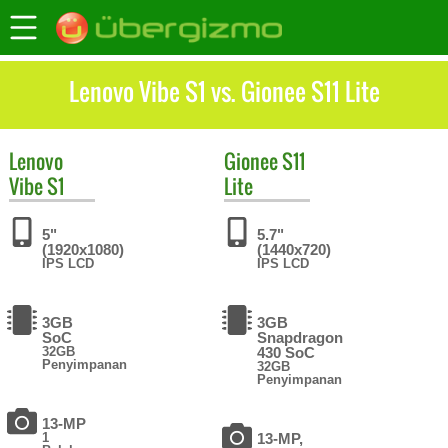
Lenovo Vibe S1 vs. Gionee S11 Lite
Lenovo
Gionee
S11
Vibe S1
Lite
5"
5.7"
(1920x1080)
(1440x720)
IPS LCD
IPS LCD
3GB
3GB
SoC
Snapdragon
32GB
430 SoC
Penyimpanan
32GB
Penyimpanan
13-MP
1
13-MP,